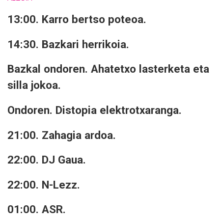
13:00. Karro bertso poteoa.
14:30. Bazkari herrikoia.
Bazkal ondoren. Ahatetxo lasterketa eta
silla jokoa.
Ondoren. Distopia elektrotxaranga.
21:00. Zahagia ardoa.
22:00. DJ Gaua.
22:00. N-Lezz.
01:00. ASR.