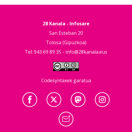
28 Kanala - Infosare
San Esteban 20
Tolosa (Gipuzkoa)
Tel: 943 69 89 35 -
info@28kanala.eus
Codesyntaxek garatua