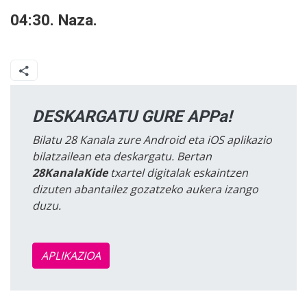
04:30. Naza.
DESKARGATU GURE APPa!
Bilatu 28 Kanala zure Android eta iOS aplikazio
bilatzailean eta deskargatu. Bertan
28KanalaKide
txartel digitalak eskaintzen
dizuten abantailez gozatzeko aukera izango
duzu.
APLIKAZIOA