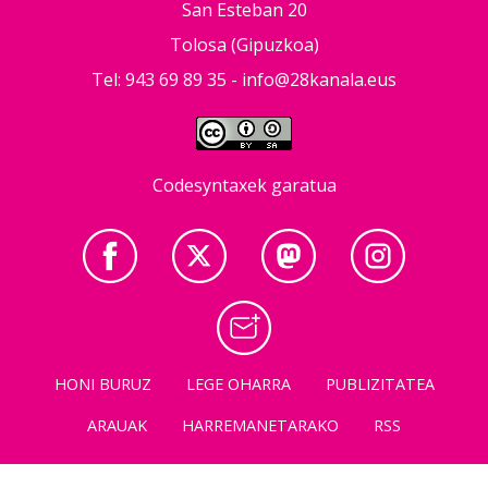
San Esteban 20
Tolosa (Gipuzkoa)
Tel: 943 69 89 35 -
info@28kanala.eus
Codesyntaxek garatua
HONI BURUZ
LEGE OHARRA
PUBLIZITATEA
ARAUAK
HARREMANETARAKO
RSS