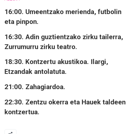
16:00. Umeentzako merienda, futbolin
eta pinpon.
16:30. Adin guztientzako zirku tailerra,
Zurrumurru zirku teatro.
18:30. Kontzertu akustikoa. Ilargi,
Etzandak antolatuta.
21:00. Zahagiardoa.
22:30. Zentzu okerra eta Hauek taldeen
kontzertua.