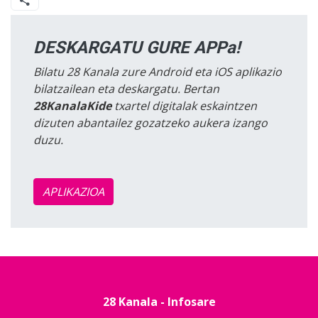
DESKARGATU GURE APPa!
Bilatu 28 Kanala zure Android eta iOS aplikazio
bilatzailean eta deskargatu. Bertan
28KanalaKide
txartel digitalak eskaintzen
dizuten abantailez gozatzeko aukera izango
duzu.
APLIKAZIOA
28 Kanala - Infosare