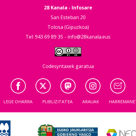
28 Kanala - Infosare
San Esteban 20
Tolosa (Gipuzkoa)
Tel: 943 69 89 35 -
info@28kanala.eus
Codesyntaxek garatua
LEGE OHARRA
PUBLIZITATEA
ARAUAK
HARREMANE