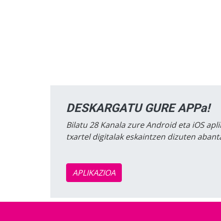
DESKARGATU GURE APPa!
Bilatu 28 Kanala zure Android eta iOS apli
txartel digitalak eskaintzen dizuten aban
APLIKAZIOA