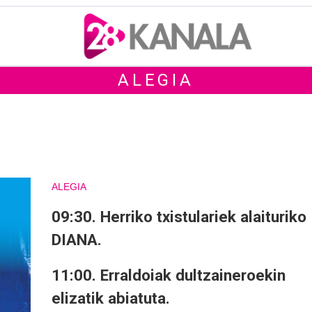
ALEGIA
ALEGIA
09:30. Herriko txistulariek alaituriko
DIANA.
11:00. Erraldoiak dultzaineroekin
elizatik abiatuta.