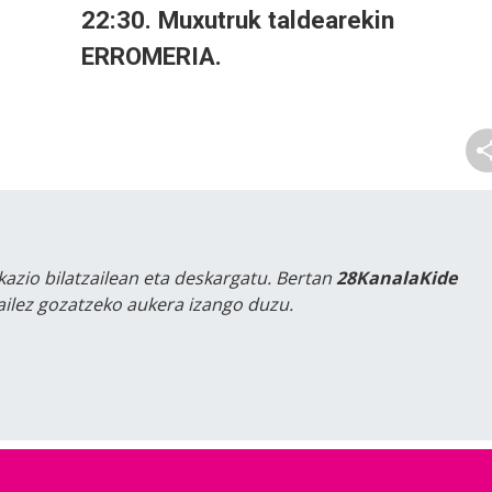
22:30. Muxutruk taldearekin
ERROMERIA.
kazio bilatzailean eta deskargatu. Bertan
28KanalaKide
tailez gozatzeko aukera izango duzu.