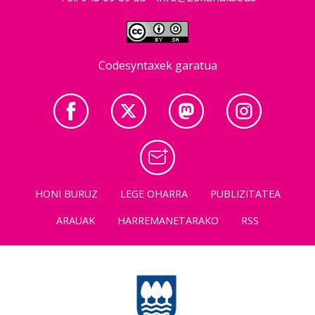
Codesyntaxek garatua
HONI BURUZ
LEGE OHARRA
PUBLIZITATEA
ARAUAK
HARREMANETARAKO
RSS