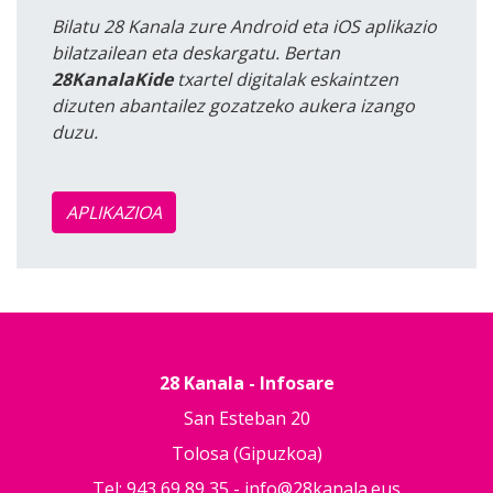
Bilatu 28 Kanala zure Android eta iOS aplikazio
bilatzailean eta deskargatu. Bertan
28KanalaKide
txartel digitalak eskaintzen
dizuten abantailez gozatzeko aukera izango
duzu.
APLIKAZIOA
28 Kanala - Infosare
San Esteban 20
Tolosa (Gipuzkoa)
Tel: 943 69 89 35 -
info@28kanala.eus