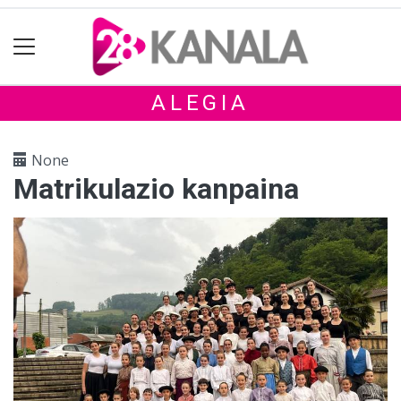
ALEGIA
None
Matrikulazio kanpaina