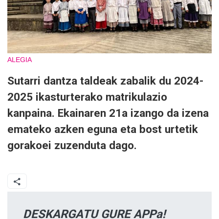
ALEGIA
Sutarri dantza taldeak zabalik du 2024-
2025 ikasturterako matrikulazio
kanpaina. Ekainaren 21a izango da izena
emateko azken eguna eta bost urtetik
gorakoei zuzenduta dago.
DESKARGATU GURE APPa!