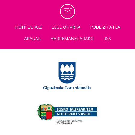
HONI BURUZ
LEGE OHARRA
PUBLIZITATEA
ARAUAK
HARREMANETARAKO
RSS