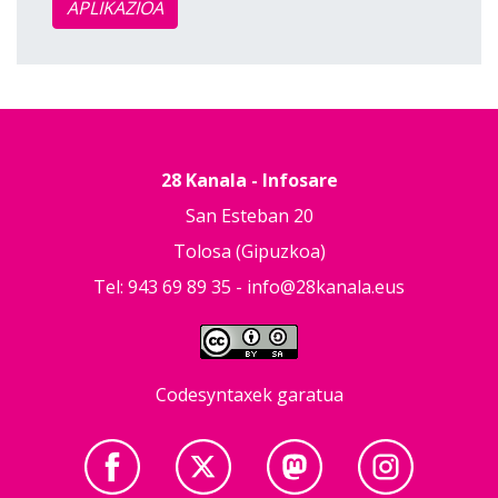
APLIKAZIOA
28 Kanala - Infosare
San Esteban 20
Tolosa (Gipuzkoa)
Tel: 943 69 89 35 -
info@28kanala.eus
Codesyntaxek garatua