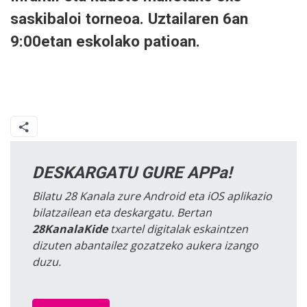
saskibaloi torneoa. Uztailaren 6an
9:00etan eskolako patioan.
DESKARGATU GURE APPa!
Bilatu 28 Kanala zure Android eta iOS aplikazio
bilatzailean eta deskargatu. Bertan
28KanalaKide
txartel digitalak eskaintzen
dizuten abantailez gozatzeko aukera izango
duzu.