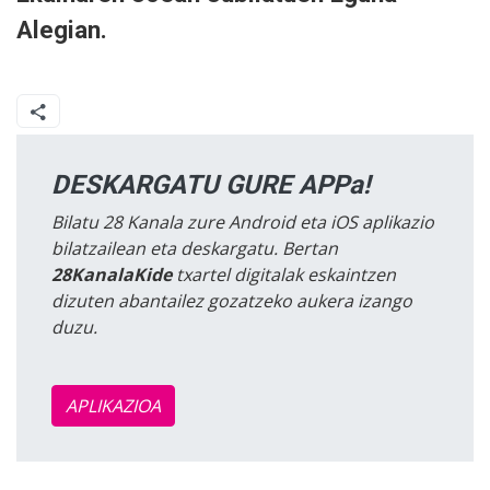
Alegian.
DESKARGATU GURE APPa!
Bilatu 28 Kanala zure Android eta iOS aplikazio
bilatzailean eta deskargatu. Bertan
28KanalaKide
txartel digitalak eskaintzen
dizuten abantailez gozatzeko aukera izango
duzu.
APLIKAZIOA