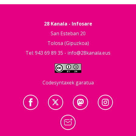
28 Kanala - Infosare
San Esteban 20
Tolosa (Gipuzkoa)
Tel: 943 69 89 35 -
info@28kanala.eus
Codesyntaxek garatua