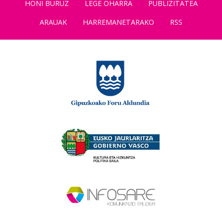
HONI BURUZ
LEGE OHARRA
PUBLIZITATEA
ARAUAK
HARREMANETARAKO
RSS