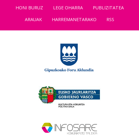
HONI BURUZ
LEGE OHARRA
PUBLIZITATEA
ARAUAK
HARREMANETARAKO
RSS