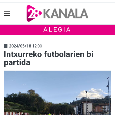
ALEGIA
2024/05/18
12:00
Intxurreko futbolarien bi
partida