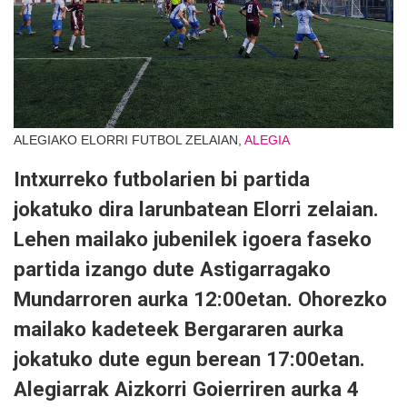
ALEGIAKO ELORRI FUTBOL ZELAIAN,
ALEGIA
Intxurreko futbolarien bi partida
jokatuko dira larunbatean Elorri zelaian.
Lehen mailako jubenilek igoera faseko
partida izango dute Astigarragako
Mundarroren aurka 12:00etan. Ohorezko
mailako kadeteek Bergararen aurka
jokatuko dute egun berean 17:00etan.
Alegiarrak Aizkorri Goierriren aurka 4