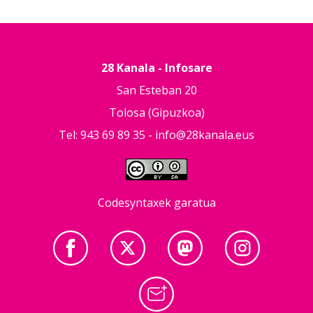
28 Kanala - Infosare
San Esteban 20
Tolosa (Gipuzkoa)
Tel: 943 69 89 35 -
info@28kanala.eus
Codesyntaxek garatua