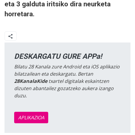
eta 3 galduta iritsiko dira neurketa
horretara.
DESKARGATU GURE APPa!
Bilatu 28 Kanala zure Android eta iOS aplikazio
bilatzailean eta deskargatu. Bertan
28KanalaKide
txartel digitalak eskaintzen
dizuten abantailez gozatzeko aukera izango
duzu.
APLIKAZIOA