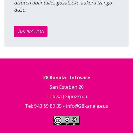
dizuten abantailez gozatzeko aukera izango
duzu.
APLIKAZIOA
28 Kanala - Infosare
San Esteban 20
Tolosa (Gipuzkoa)
Tel: 943 69 89 35 -
info@28kanala.eus