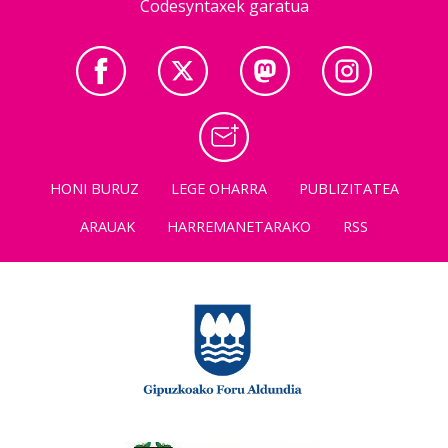
Codesyntaxek garatua
HONI BURUZ
LEGE OHARRA
PUBLIZITATEA
ARAUAK
HARREMANETARAKO
RSS