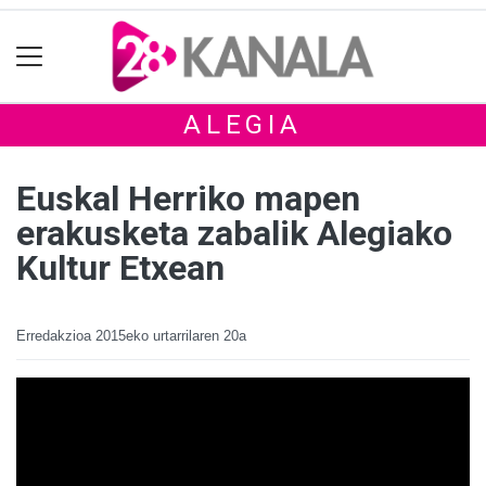
ALEGIA
Euskal Herriko mapen
erakusketa zabalik Alegiako
Kultur Etxean
Erredakzioa
2015eko urtarrilaren 20a