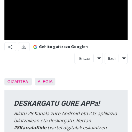
Gehitu gaitzazu Googlen
Entzun
Itzuli
GIZARTEA
ALEGIA
DESKARGATU GURE APPa!
Bilatu 28 Kanala zure Android eta iOS aplikazio
bilatzailean eta deskargatu. Bertan
28KanalaKide
txartel digitalak eskaintzen