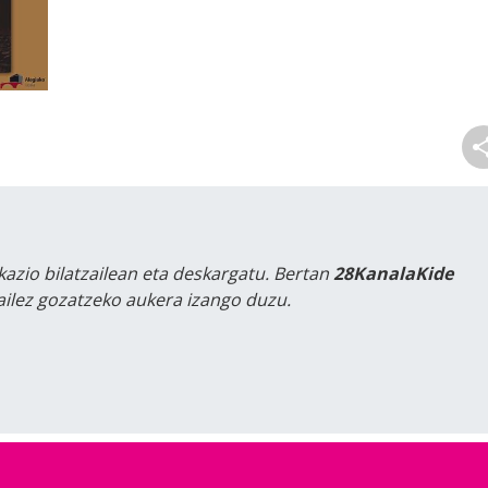
kazio bilatzailean eta deskargatu. Bertan
28KanalaKide
tailez gozatzeko aukera izango duzu.