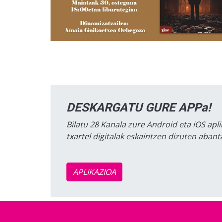
DESKARGATU GURE APPa!
Bilatu 28 Kanala zure Android eta iOS apli
txartel digitalak eskaintzen dizuten aban
APLIKAZIOA