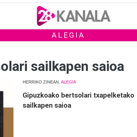
ALEGIA
lari sailkapen saioa
HERRIKO ZINEAN,
ALEGIA
Gipuzkoako bertsolari txapelketako
sailkapen saioa