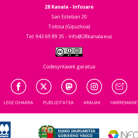
28 Kanala - Infosare
San Esteban 20
Tolosa (Gipuzkoa)
Tel: 943 69 89 35 -
info@28kanala.eus
Codesyntaxek garatua
LEGE OHARRA
PUBLIZITATEA
ARAUAK
HARREMANE