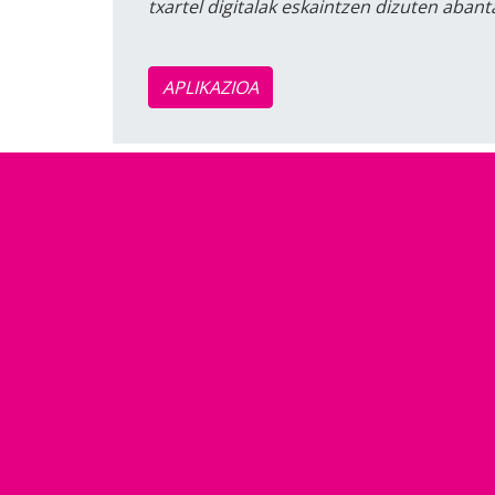
txartel digitalak eskaintzen dizuten aban
APLIKAZIOA