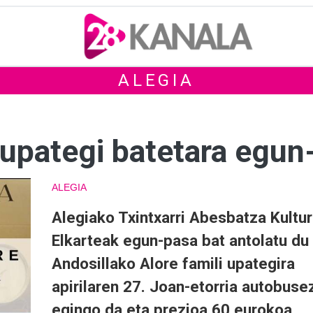
ALEGIA
 upategi batetara egun
ALEGIA
Alegiako Txintxarri Abesbatza Kultur
Elkarteak egun-pasa bat antolatu du
Andosillako Alore famili upategira
apirilaren 27. Joan-etorria autobuse
egingo da eta prezioa 60 eurokoa