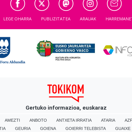
LEGE OHARRA
PUBLIZITATEA
ARAUAK
HARREMANE
Gertuko informazioa, euskaraz
AMEZTI
ANBOTO
ANTXETA IRRATIA
ATARIA
AZP
TIA
GEURIA
GOIENA
GOIERRI TELEBISTA
GUAIXE