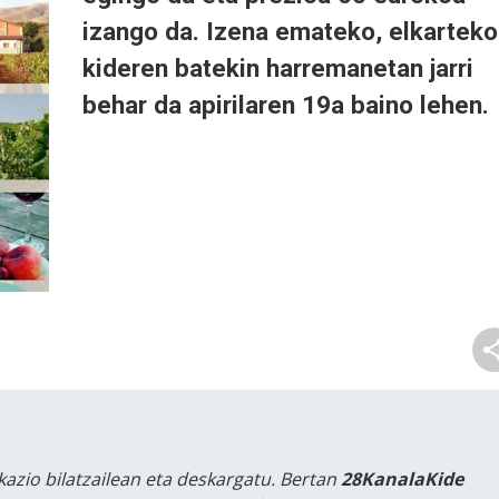
izango da. Izena emateko, elkarteko
kideren batekin harremanetan jarri
behar da apirilaren 19a baino lehen.
kazio bilatzailean eta deskargatu. Bertan
28KanalaKide