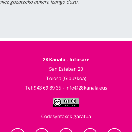
tailez gozatzeko aukera izango duzu.
28 Kanala - Infosare
San Esteban 20
Tolosa (Gipuzkoa)
Tel: 943 69 89 35 -
info@28kanala.eus
Codesyntaxek garatua