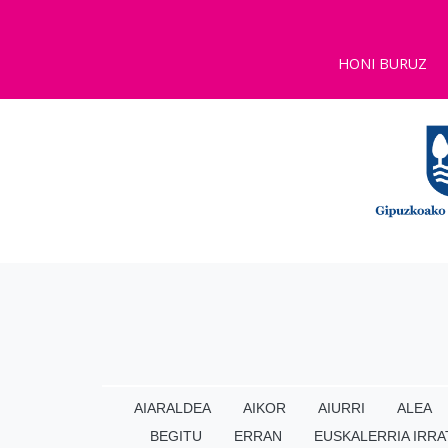
HONI BURUZ
AIARALDEA
AIKOR
AIURRI
ALEA
BEGITU
ERRAN
EUSKALERRIA IRRA