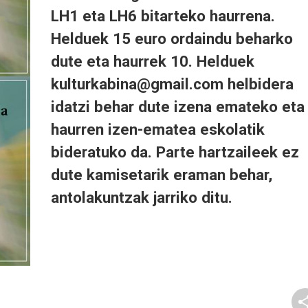
LH1 eta LH6 bitarteko haurrena.
Helduek 15 euro ordaindu beharko
dute eta haurrek 10. Helduek
kulturkabina@gmail.com helbidera
idatzi behar dute izena emateko eta
haurren izen-ematea eskolatik
bideratuko da. Parte hartzaileek ez
dute kamisetarik eraman behar,
antolakuntzak jarriko ditu.