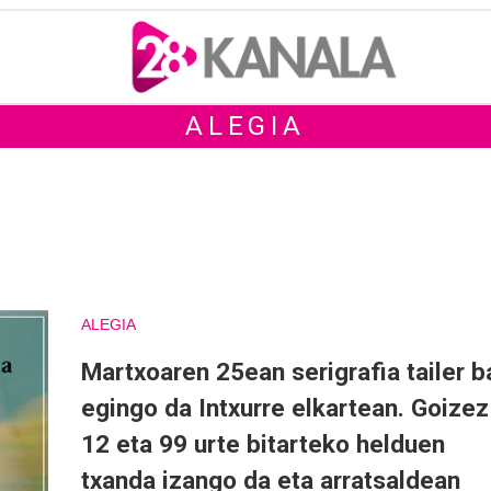
ALEGIA
ALEGIA
Martxoaren 25ean serigrafia tailer b
egingo da Intxurre elkartean. Goizez
12 eta 99 urte bitarteko helduen
txanda izango da eta arratsaldean