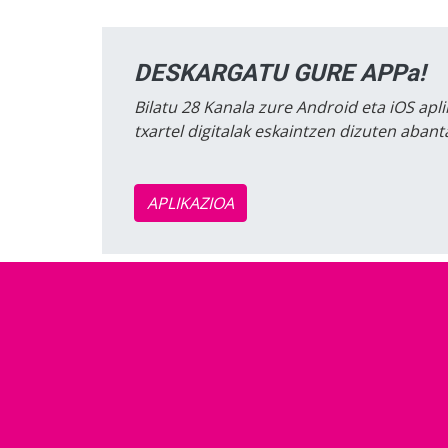
DESKARGATU GURE APPa!
Bilatu 28 Kanala zure Android eta iOS apli
txartel digitalak eskaintzen dizuten aban
APLIKAZIOA