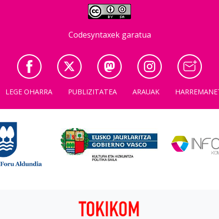
Codesyntaxek garatua
LEGE OHARRA
PUBLIZITATEA
ARAUAK
HARREMANE