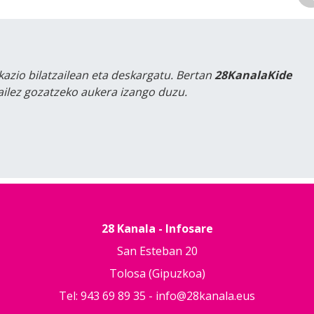
kazio bilatzailean eta deskargatu. Bertan
28KanalaKide
tailez gozatzeko aukera izango duzu.
28 Kanala - Infosare
San Esteban 20
Tolosa (Gipuzkoa)
Tel: 943 69 89 35 -
info@28kanala.eus