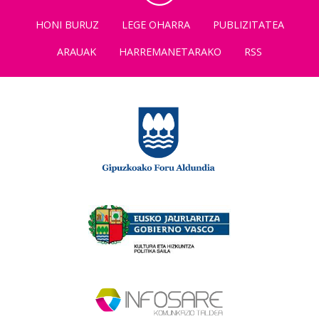
HONI BURUZ
LEGE OHARRA
PUBLIZITATEA
ARAUAK
HARREMANETARAKO
RSS