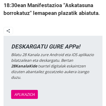
18:30ean Manifestazioa "Askatasuna
borrokatuz" lemapean plazatik abiatuta.
DESKARGATU GURE APPa!
Bilatu 28 Kanala zure Android eta iOS aplikazio
bilatzailean eta deskargatu. Bertan
28KanalaKide
txartel digitalak eskaintzen
dizuten abantailez gozatzeko aukera izango
duzu.
APLIKAZIOA