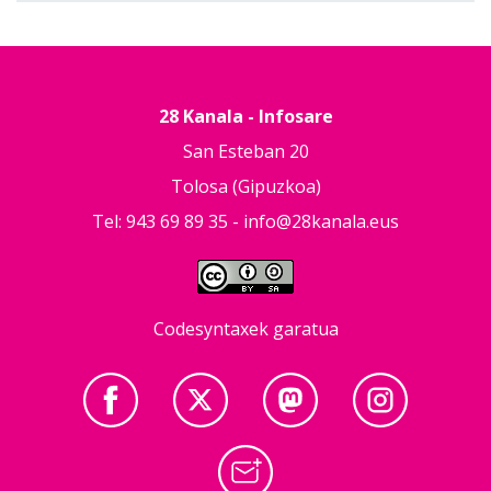
28 Kanala - Infosare
San Esteban 20
Tolosa (Gipuzkoa)
Tel: 943 69 89 35 -
info@28kanala.eus
Codesyntaxek garatua