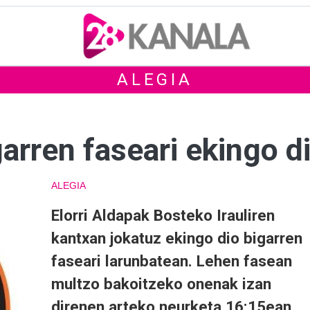
ALEGIA
garren faseari ekingo d
ALEGIA
Elorri Aldapak Bosteko Irauliren
kantxan jokatuz ekingo dio bigarren
faseari larunbatean. Lehen fasean
multzo bakoitzeko onenak izan
direnen arteko neurketa 16:15ean