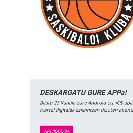
DESKARGATU GURE APPa!
Bilatu 28 Kanala zure Android eta iOS apli
txartel digitalak eskaintzen dizuten aban
APLIKAZIOA