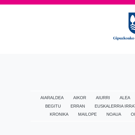
AIARALDEA
AIKOR
AIURRI
ALEA
BEGITU
ERRAN
EUSKALERRIA IRRA
KRONIKA
MAILOPE
NOAUA
O