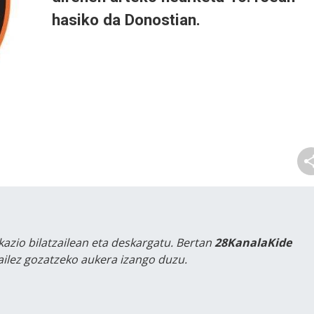
hasiko da Donostian.
kazio bilatzailean eta deskargatu. Bertan
28KanalaKide
tailez gozatzeko aukera izango duzu.