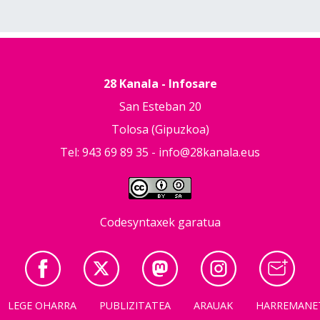
28 Kanala - Infosare
San Esteban 20
Tolosa (Gipuzkoa)
Tel: 943 69 89 35 -
info@28kanala.eus
Codesyntaxek garatua
LEGE OHARRA
PUBLIZITATEA
ARAUAK
HARREMANE