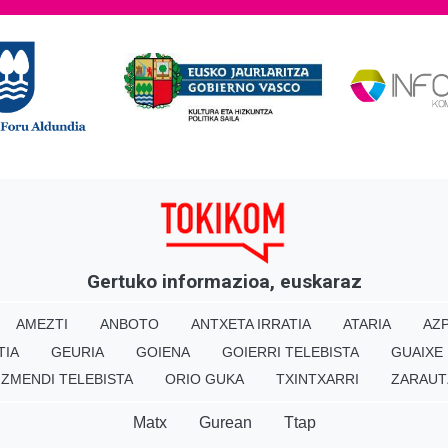
Gertuko informazioa, euskaraz
AMEZTI
ANBOTO
ANTXETA IRRATIA
ATARIA
AZP
TIA
GEURIA
GOIENA
GOIERRI TELEBISTA
GUAIXE
IZMENDI TELEBISTA
ORIO GUKA
TXINTXARRI
ZARAUT
Matx
Gurean
Ttap