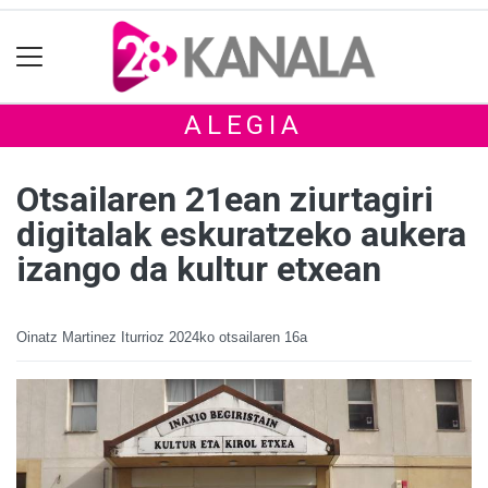
ALEGIA
Otsailaren 21ean ziurtagiri
digitalak eskuratzeko aukera
izango da kultur etxean
Oinatz Martinez Iturrioz
2024ko otsailaren 16a