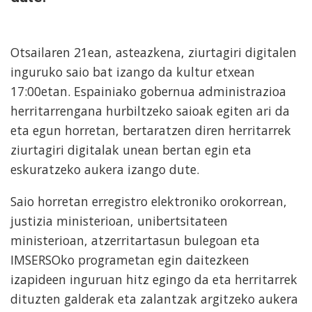
Otsailaren 21ean, asteazkena, ziurtagiri digitalen
inguruko saio bat izango da kultur etxean
17:00etan. Espainiako gobernua administrazioa
herritarrengana hurbiltzeko saioak egiten ari da
eta egun horretan, bertaratzen diren herritarrek
ziurtagiri digitalak unean bertan egin eta
eskuratzeko aukera izango dute.
Saio horretan erregistro elektroniko orokorrean,
justizia ministerioan, unibertsitateen
ministerioan, atzerritartasun bulegoan eta
IMSERSOko programetan egin daitezkeen
izapideen inguruan hitz egingo da eta herritarrek
dituzten galderak eta zalantzak argitzeko aukera