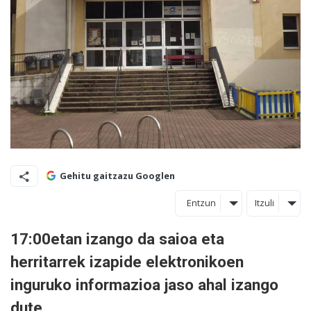
Gehitu gaitzazu Googlen
Entzun
Itzuli
17:00etan izango da saioa eta
herritarrek izapide elektronikoen
inguruko informazioa jaso ahal izango
dute.