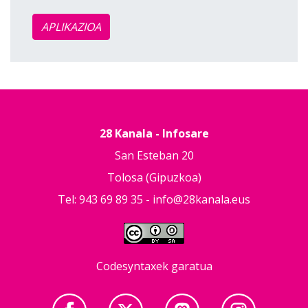
APLIKAZIOA
28 Kanala - Infosare
San Esteban 20
Tolosa (Gipuzkoa)
Tel: 943 69 89 35 -
info@28kanala.eus
Codesyntaxek garatua