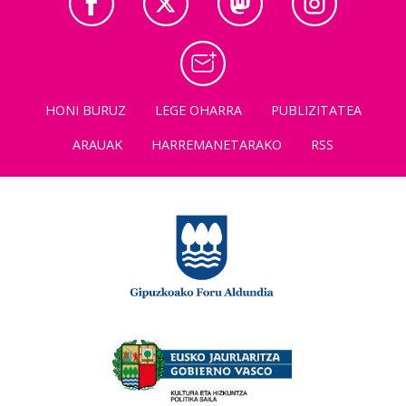
HONI BURUZ
LEGE OHARRA
PUBLIZITATEA
ARAUAK
HARREMANETARAKO
RSS