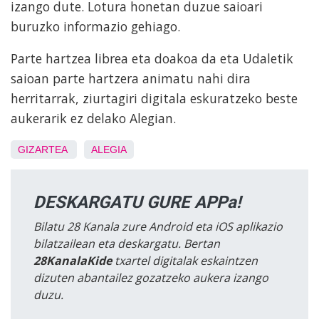
izango dute. Lotura honetan duzue saioari
buruzko informazio gehiago.
Parte hartzea librea eta doakoa da eta Udaletik
saioan parte hartzera animatu nahi dira
herritarrak, ziurtagiri digitala eskuratzeko beste
aukerarik ez delako Alegian.
GIZARTEA
ALEGIA
DESKARGATU GURE APPa!
Bilatu 28 Kanala zure Android eta iOS aplikazio
bilatzailean eta deskargatu. Bertan
28KanalaKide
txartel digitalak eskaintzen
dizuten abantailez gozatzeko aukera izango
duzu.