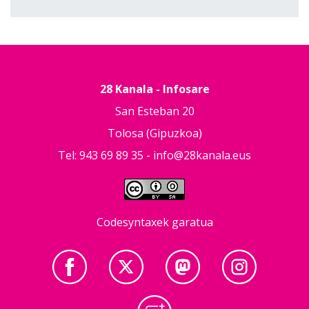
28 Kanala - Infosare
San Esteban 20
Tolosa (Gipuzkoa)
Tel: 943 69 89 35 -
info@28kanala.eus
Codesyntaxek garatua