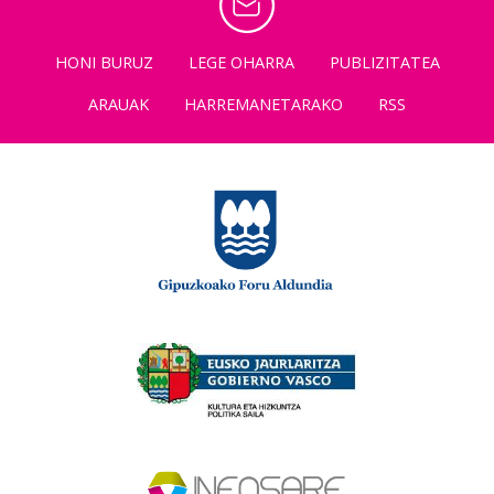
HONI BURUZ
LEGE OHARRA
PUBLIZITATEA
ARAUAK
HARREMANETARAKO
RSS