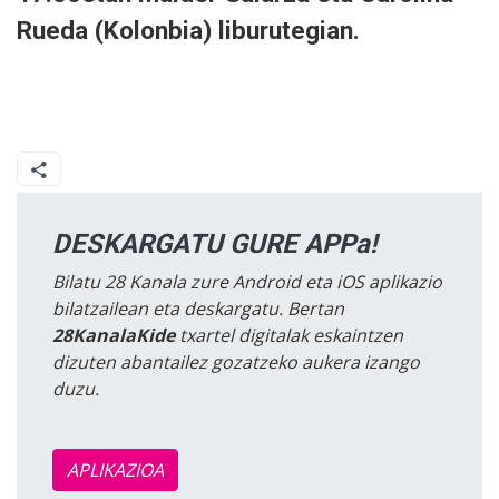
Rueda (Kolonbia) liburutegian.
DESKARGATU GURE APPa!
Bilatu 28 Kanala zure Android eta iOS aplikazio
bilatzailean eta deskargatu. Bertan
28KanalaKide
txartel digitalak eskaintzen
dizuten abantailez gozatzeko aukera izango
duzu.
APLIKAZIOA