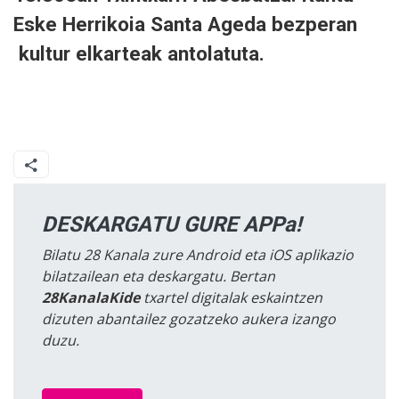
Eske Herrikoia Santa Ageda bezperan
kultur elkarteak antolatuta.
DESKARGATU GURE APPa!
Bilatu 28 Kanala zure Android eta iOS aplikazio
bilatzailean eta deskargatu. Bertan
28KanalaKide
txartel digitalak eskaintzen
dizuten abantailez gozatzeko aukera izango
duzu.