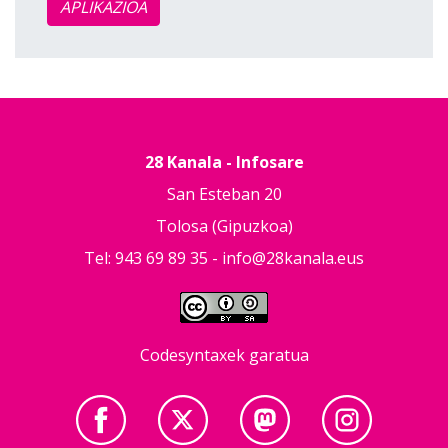
APLIKAZIOA
28 Kanala - Infosare
San Esteban 20
Tolosa (Gipuzkoa)
Tel: 943 69 89 35 -
info@28kanala.eus
Codesyntaxek garatua