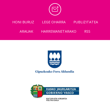
HONI BURUZ
LEGE OHARRA
PUBLIZITATEA
ARAUAK
HARREMANETARAKO
RSS