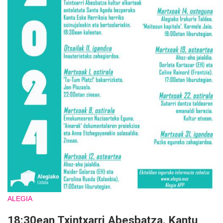
ALEGIA
18:30ean Txintxarri Abesbatza. Kantu