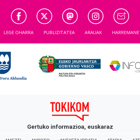
LEGE OHARRA
PUBLIZITATEA
ARAUAK
HARREMANE
Gertuko informazioa, euskaraz