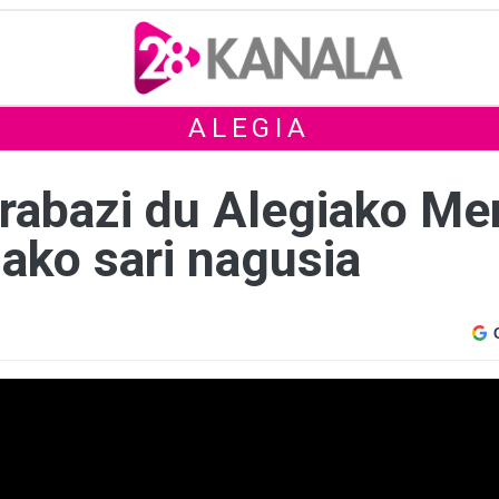
ALEGIA
rabazi du Alegiako Mer
ako sari nagusia