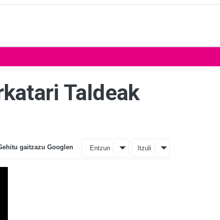
katari Taldeak
Gehitu gaitzazu Googlen
Entzun
Itzuli