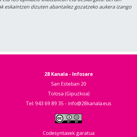
lak eskaintzen dizuten abantailez gozatzeko aukera izango
28 Kanala - Infosare
San Esteban 20
Tolosa (Gipuzkoa)
Tel: 943 69 89 35 -
info@28kanala.eus
Codesyntaxek garatua