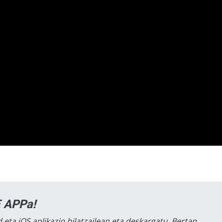
 APPa!
 eta iOS aplikazio bilatzailean eta deskargatu. Bertan