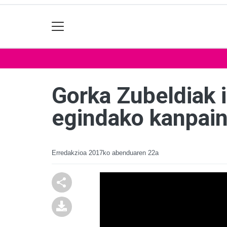
Gorka Zubeldiak i
egindako kanpain
Erredakzioa
2017ko abenduaren 22a