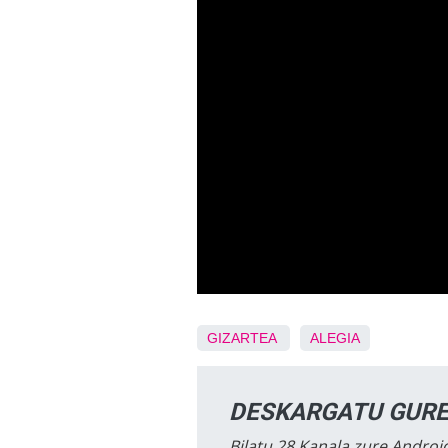
GIZARTEA
ALEGIA
DESKARGATU GURE
Bilatu 28 Kanala zure Android