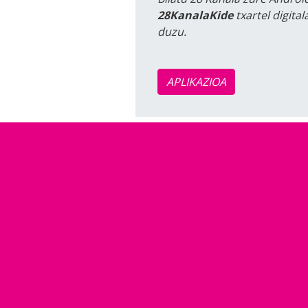
28KanalaKide
txartel digita
duzu.
APLIKAZIOA