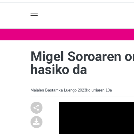
Migel Soroaren o
hasiko da
Maialen Bastarrika Luengo
2023ko urriaren 10a