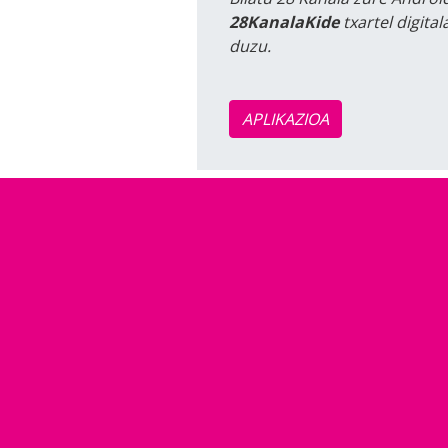
28KanalaKide
txartel digita
duzu.
APLIKAZIOA