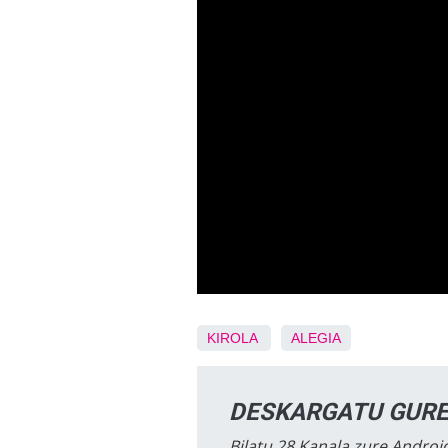
KIROLA
ALEGIA
DESKARGATU GURE
Bilatu 28 Kanala zure Android