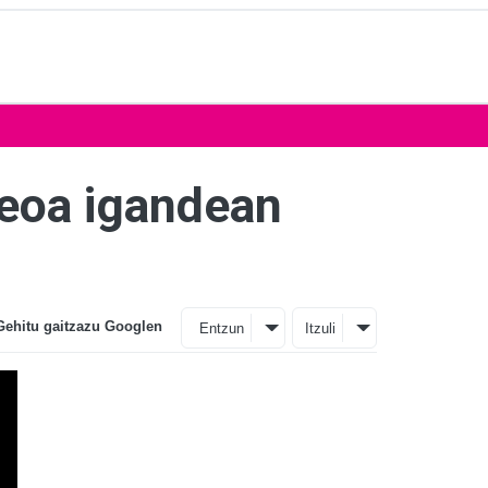
neoa igandean
Gehitu gaitzazu Googlen
Entzun
Itzuli