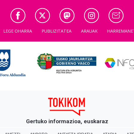
LEGE OHARRA
PUBLIZITATEA
ARAUAK
HARREMANE
Gertuko informazioa, euskaraz