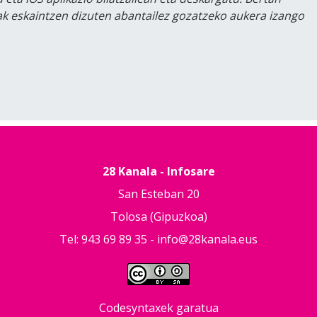
lak eskaintzen dizuten abantailez gozatzeko aukera izango
28 Kanala - Infosare
San Esteban 20
Tolosa (Gipuzkoa)
Tel: 943 69 89 35 -
info@28kanala.eus
Codesyntaxek garatua