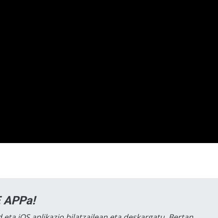
 APPa!
 eta iOS aplikazio bilatzailean eta deskargatu. Bertan