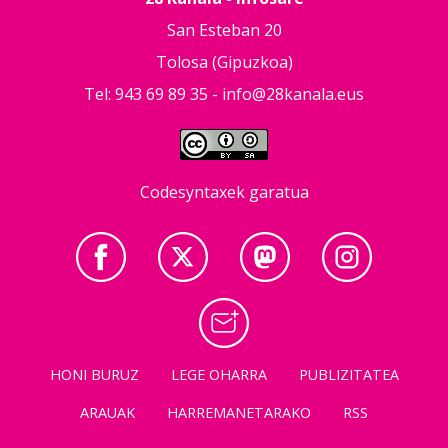
San Esteban 20
Tolosa (Gipuzkoa)
Tel: 943 69 89 35 -
info@28kanala.eus
Codesyntaxek garatua
HONI BURUZ
LEGE OHARRA
PUBLIZITATEA
ARAUAK
HARREMANETARAKO
RSS