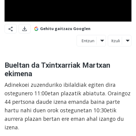
Gehitu gaitzazu Googlen
Entzun
Itzuli
Bueltan da Txintxarriak Martxan
ekimena
Adinekoei zuzenduriko ibilaldiak egiten dira
ostegunero 11:00etan plazatik abiatuta. Oraingoz
44 pertsona daude izena emanda baina parte
hartu nahi duen orok ostegunetan 10:30etik
aurrera plazan bertan ere eman ahal izango du
izena.