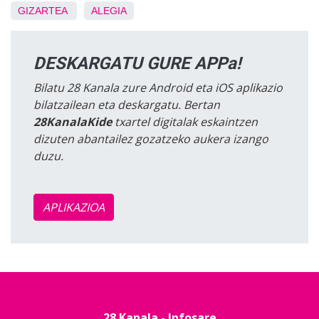
GIZARTEA
ALEGIA
DESKARGATU GURE APPa!
Bilatu 28 Kanala zure Android eta iOS aplikazio
bilatzailean eta deskargatu. Bertan
28KanalaKide
txartel digitalak eskaintzen
dizuten abantailez gozatzeko aukera izango
duzu.
APLIKAZIOA
28 Kanala - Infosare