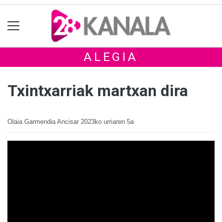
ALEGIA
Txintxarriak martxan dira
Olaia Garmendia Ancisar
2023ko urriaren 5a