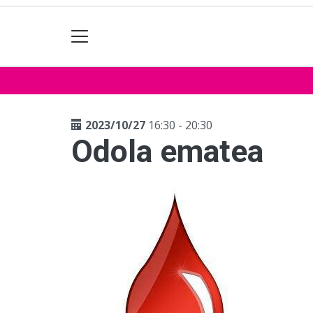
2023/10/27
16:30 - 20:30
Odola ematea