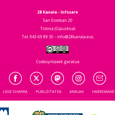
28 Kanala - Infosare
San Esteban 20
Tolosa (Gipuzkoa)
Tel: 943 69 89 35 -
info@28kanala.eus
Codesyntaxek garatua
LEGE OHARRA
PUBLIZITATEA
ARAUAK
HARREMANE