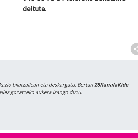
deituta.
kazio bilatzailean eta deskargatu. Bertan
28KanalaKide
tailez gozatzeko aukera izango duzu.