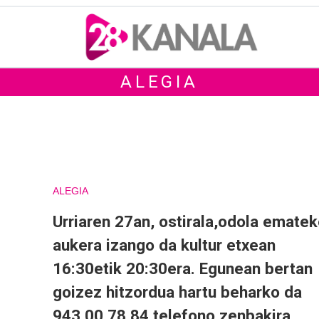
ALEGIA
ALEGIA
Urriaren 27an, ostirala,odola emate
aukera izango da kultur etxean
16:30etik 20:30era. Egunean bertan
goizez hitzordua hartu beharko da
943 00 78 84 telefono zenbakira