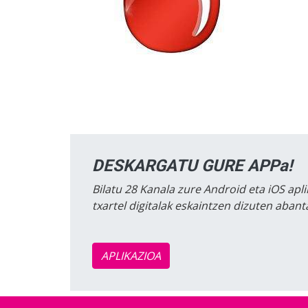
DESKARGATU GURE APPa!
Bilatu 28 Kanala zure Android eta iOS apli
txartel digitalak eskaintzen dizuten aban
APLIKAZIOA