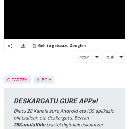
Gehitu gaitzazu Googlen
Entzun
Itzuli
GIZARTEA
ALEGIA
DESKARGATU GURE APPa!
Bilatu 28 Kanala zure Android eta iOS aplikazio
bilatzailean eta deskargatu. Bertan
28KanalaKide
txartel digitalak eskaintzen