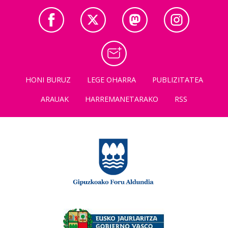
HONI BURUZ
LEGE OHARRA
PUBLIZITATEA
ARAUAK
HARREMANETARAKO
RSS