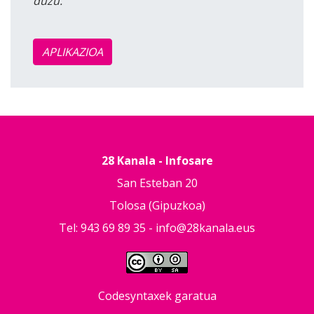
duzu.
APLIKAZIOA
28 Kanala - Infosare
San Esteban 20
Tolosa (Gipuzkoa)
Tel: 943 69 89 35 -
info@28kanala.eus
Codesyntaxek garatua