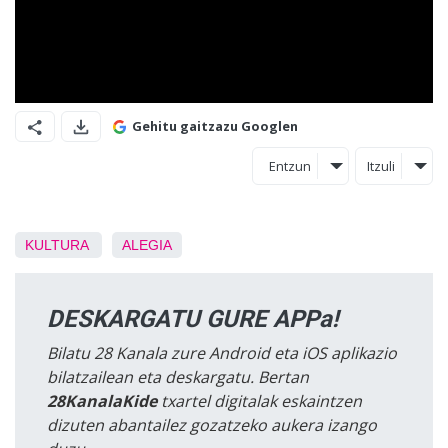
Gehitu gaitzazu Googlen
Entzun
Itzuli
KULTURA
ALEGIA
DESKARGATU GURE APPa!
Bilatu 28 Kanala zure Android eta iOS aplikazio
bilatzailean eta deskargatu. Bertan
28KanalaKide
txartel digitalak eskaintzen
dizuten abantailez gozatzeko aukera izango