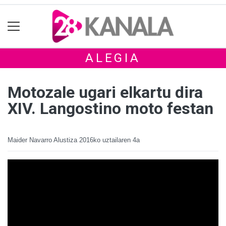
ALEGIA
Motozale ugari elkartu dira
XIV. Langostino moto festan
Maider Navarro Alustiza
2016ko uztailaren 4a