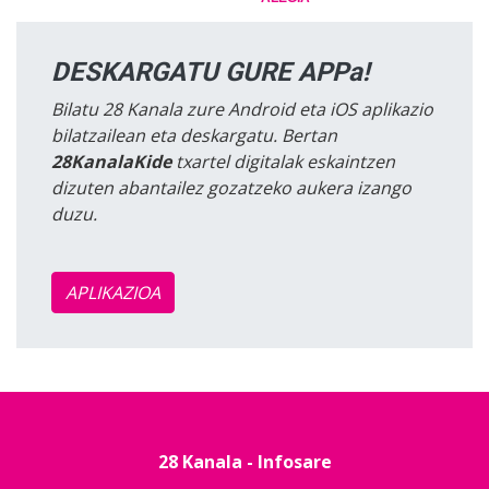
DESKARGATU GURE APPa!
Bilatu 28 Kanala zure Android eta iOS aplikazio
bilatzailean eta deskargatu. Bertan
28KanalaKide
txartel digitalak eskaintzen
dizuten abantailez gozatzeko aukera izango
duzu.
APLIKAZIOA
28 Kanala - Infosare