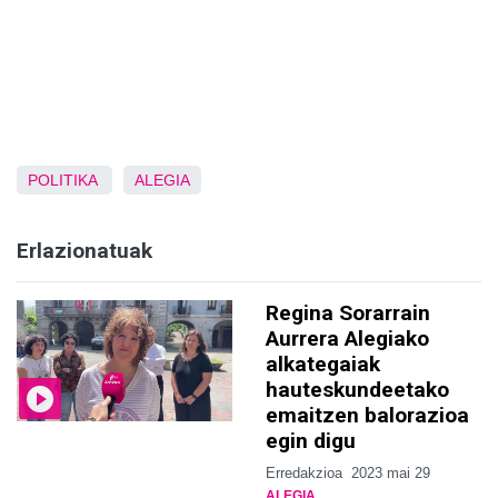
POLITIKA
ALEGIA
Erlazionatuak
Regina Sorarrain
Aurrera Alegiako
alkategaiak
hauteskundeetako
emaitzen balorazioa
egin digu
Erredakzioa
2023 mai 29
ALEGIA