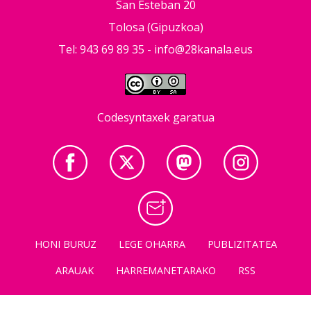
San Esteban 20
Tolosa (Gipuzkoa)
Tel: 943 69 89 35 -
info@28kanala.eus
Codesyntaxek garatua
HONI BURUZ
LEGE OHARRA
PUBLIZITATEA
ARAUAK
HARREMANETARAKO
RSS