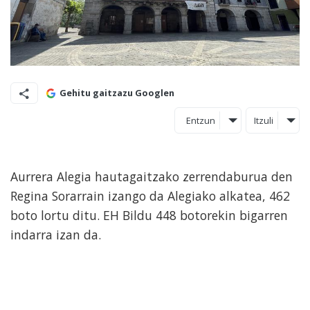
Gehitu gaitzazu Googlen
Entzun
Itzuli
Aurrera Alegia hautagaitzako zerrendaburua den
Regina Sorarrain izango da Alegiako alkatea, 462
boto lortu ditu. EH Bildu 448 botorekin bigarren
indarra izan da.