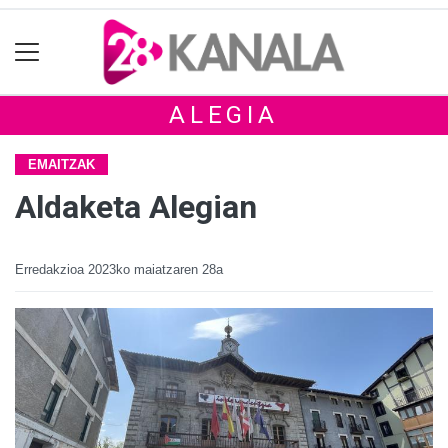
ALEGIA
EMAITZAK
Aldaketa Alegian
Erredakzioa
2023ko maiatzaren 28a