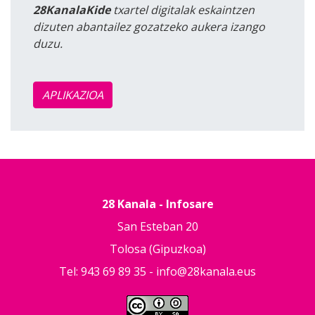
28KanalaKide
txartel digitalak eskaintzen
dizuten abantailez gozatzeko aukera izango
duzu.
APLIKAZIOA
28 Kanala - Infosare
San Esteban 20
Tolosa (Gipuzkoa)
Tel: 943 69 89 35 -
info@28kanala.eus