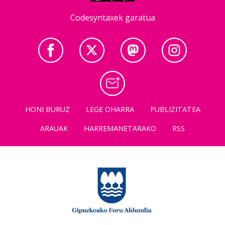
Codesyntaxek garatua
HONI BURUZ
LEGE OHARRA
PUBLIZITATEA
ARAUAK
HARREMANETARAKO
RSS