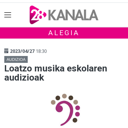
ALEGIA
2023/04/27
18:30
AUDIZIOA
Loatzo musika eskolaren
audizioak