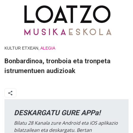
KULTUR ETXEAN,
ALEGIA
Bonbardinoa, tronboia eta tronpeta
istrumentuen audizioak
DESKARGATU GURE APPa!
Bilatu 28 Kanala zure Android eta iOS aplikazio
bilatzailean eta deskargatu. Bertan