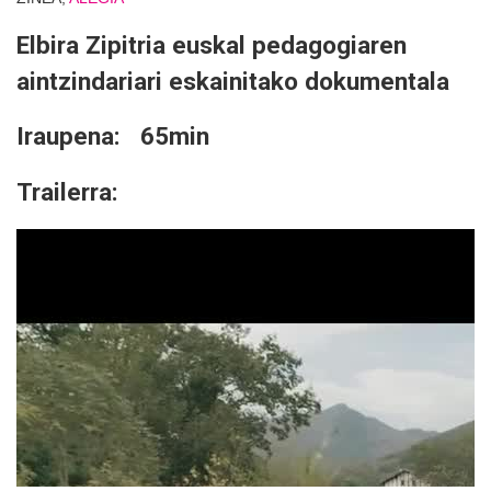
Elbira Zipitria euskal pedagogiaren
aintzindariari eskainitako dokumentala
Iraupena: 65min
Trailerra: