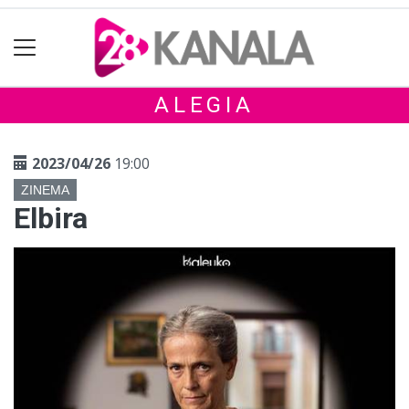
ALEGIA
2023/04/26
19:00
ZINEMA
Elbira