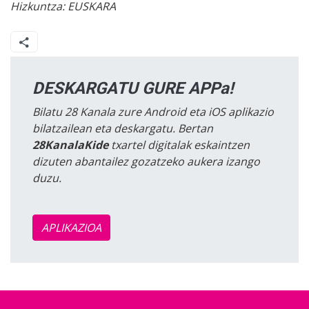
Hizkuntza:
EUSKARA
DESKARGATU GURE APPa!
Bilatu 28 Kanala zure Android eta iOS aplikazio
bilatzailean eta deskargatu. Bertan
28KanalaKide
txartel digitalak eskaintzen
dizuten abantailez gozatzeko aukera izango
duzu.
APLIKAZIOA