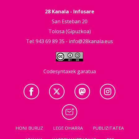
28 Kanala - Infosare
San Esteban 20
Tolosa (Gipuzkoa)
Tel: 943 69 89 35 -
info@28kanala.eus
Codesyntaxek garatua
HONI BURUZ
LEGE OHARRA
PUBLIZITATEA