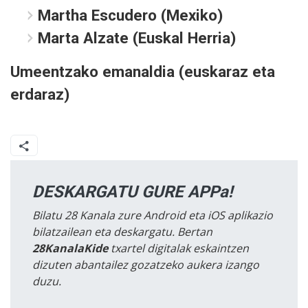
Martha Escudero (Mexiko)
Marta Alzate (Euskal Herria)
Umeentzako emanaldia (euskaraz eta
erdaraz)
DESKARGATU GURE APPa!
Bilatu 28 Kanala zure Android eta iOS aplikazio
bilatzailean eta deskargatu. Bertan
28KanalaKide
txartel digitalak eskaintzen
dizuten abantailez gozatzeko aukera izango
duzu.