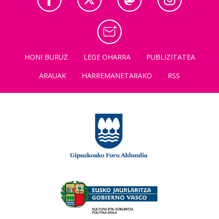
HONI BURUZ
LEGE OHARRA
PUBLIZITATEA
ARAUAK
HARREMANETARAKO
RSS