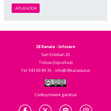
APLIKAZIOA
28 Kanala - Infosare
San Esteban 20
Tolosa (Gipuzkoa)
Tel: 943 69 89 35 -
info@28kanala.eus
Codesyntaxek garatua