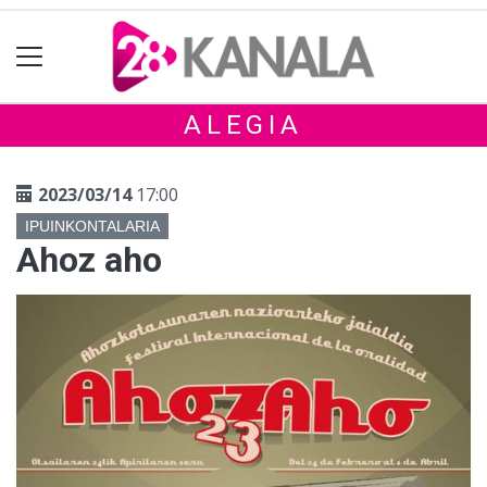
ALEGIA
2023/03/14
17:00
IPUINKONTALARIA
Ahoz aho