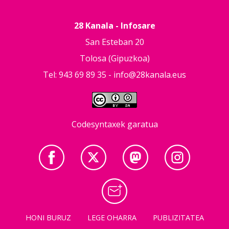
28 Kanala - Infosare
San Esteban 20
Tolosa (Gipuzkoa)
Tel: 943 69 89 35 -
info@28kanala.eus
Codesyntaxek garatua
HONI BURUZ
LEGE OHARRA
PUBLIZITATEA