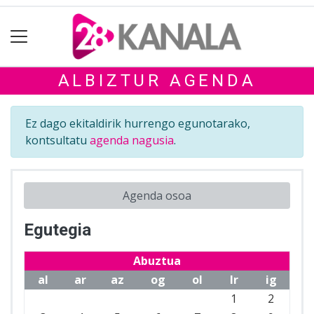
ALBIZTUR AGENDA
Ez dago ekitaldirik hurrengo egunotarako,
kontsultatu
agenda nagusia
.
Agenda osoa
Egutegia
Abuztua
al
ar
az
og
ol
lr
ig
1
2