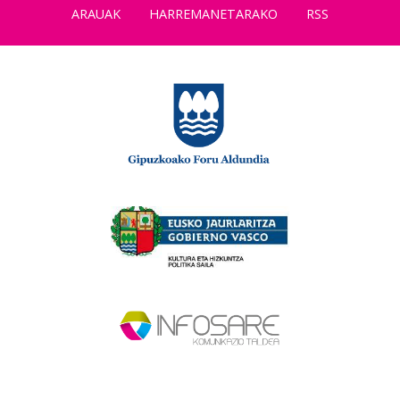
ARAUAK
HARREMANETARAKO
RSS