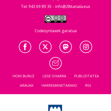
Tel: 943 69 89 35 -
info@28kanala.eus
Codesyntaxek garatua
HONI BURUZ
LEGE OHARRA
PUBLIZITATEA
ARAUAK
HARREMANETARAKO
RSS