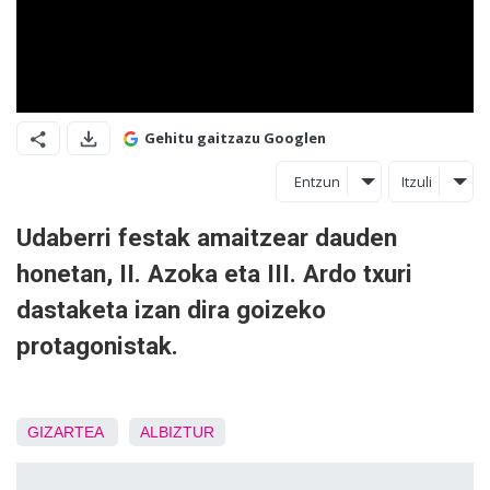
Gehitu gaitzazu Googlen
Entzun
Itzuli
Udaberri festak amaitzear dauden
honetan, II. Azoka eta III. Ardo txuri
dastaketa izan dira goizeko
protagonistak.
GIZARTEA
ALBIZTUR