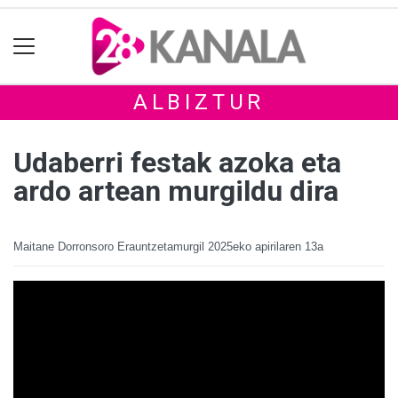
ALBIZTUR
Udaberri festak azoka eta
ardo artean murgildu dira
Maitane Dorronsoro Erauntzetamurgil
2025eko apirilaren 13a