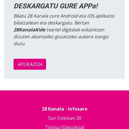
DESKARGATU GURE APPa!
Bilatu 28 Kanala zure Android eta iOS aplikazio
bilatzailean eta deskargatu. Bertan
28KanalaKide
txartel digitalak eskaintzen
dizuten abantailez gozatzeko aukera izango
duzu.
APLIKAZIOA
28 Kanala - Infosare
San Esteban 20
Tolosa (Gipuzkoa)