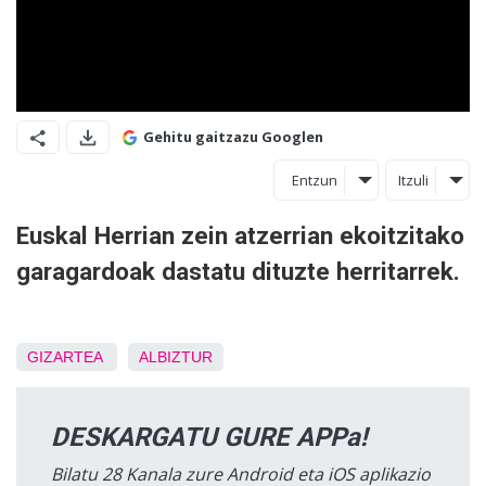
Gehitu gaitzazu Googlen
Entzun
Itzuli
Euskal Herrian zein atzerrian ekoitzitako
garagardoak dastatu dituzte herritarrek.
GIZARTEA
ALBIZTUR
DESKARGATU GURE APPa!
Bilatu 28 Kanala zure Android eta iOS aplikazio