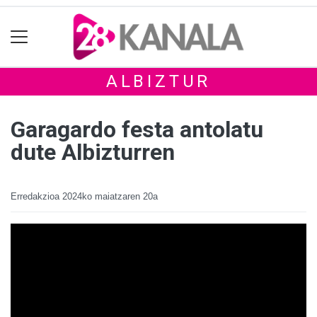
ALBIZTUR
Garagardo festa antolatu
dute Albizturren
Erredakzioa
2024ko maiatzaren 20a