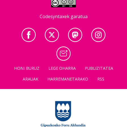
Codesyntaxek garatua
HONI BURUZ
LEGE OHARRA
PUBLIZITATEA
ARAUAK
HARREMANETARAKO
RSS