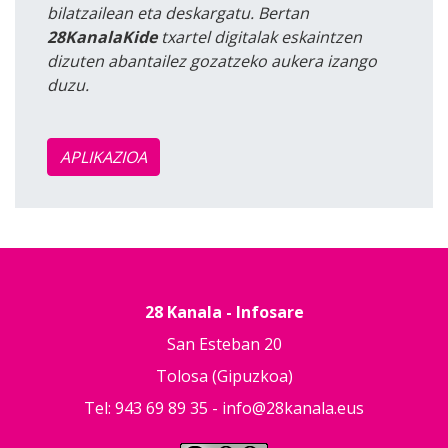
bilatzailean eta deskargatu. Bertan
28KanalaKide
txartel digitalak eskaintzen
dizuten abantailez gozatzeko aukera izango
duzu.
APLIKAZIOA
28 Kanala - Infosare
San Esteban 20
Tolosa (Gipuzkoa)
Tel: 943 69 89 35 -
info@28kanala.eus