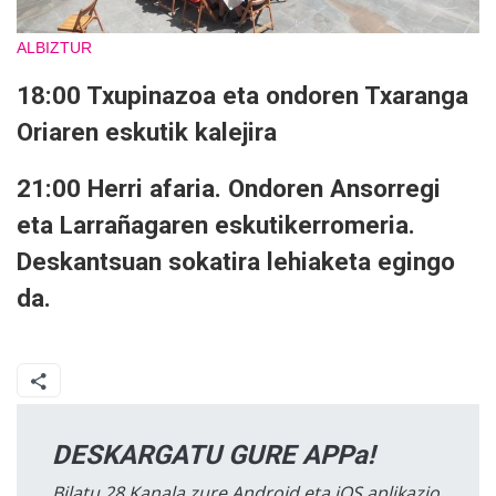
ALBIZTUR
18:00 Txupinazoa eta ondoren Txaranga
Oriaren eskutik kalejira
21:00 Herri afaria. Ondoren Ansorregi
eta Larrañagaren eskutikerromeria.
Deskantsuan sokatira lehiaketa egingo
da.
DESKARGATU GURE APPa!
Bilatu 28 Kanala zure Android eta iOS aplikazio