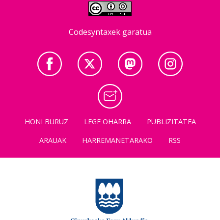
Codesyntaxek garatua
HONI BURUZ
LEGE OHARRA
PUBLIZITATEA
ARAUAK
HARREMANETARAKO
RSS