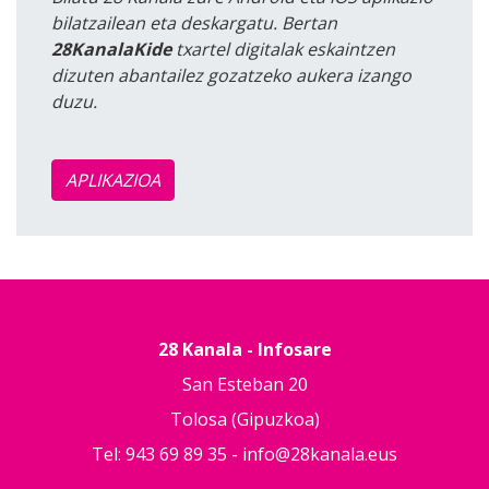
bilatzailean eta deskargatu. Bertan
28KanalaKide
txartel digitalak eskaintzen
dizuten abantailez gozatzeko aukera izango
duzu.
APLIKAZIOA
28 Kanala - Infosare
San Esteban 20
Tolosa (Gipuzkoa)
Tel: 943 69 89 35 -
info@28kanala.eus