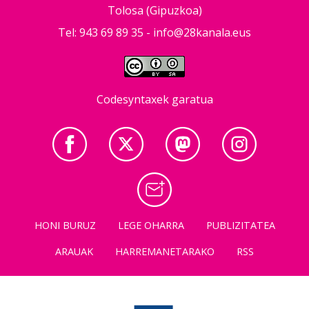
Tolosa (Gipuzkoa)
Tel: 943 69 89 35 -
info@28kanala.eus
Codesyntaxek garatua
HONI BURUZ
LEGE OHARRA
PUBLIZITATEA
ARAUAK
HARREMANETARAKO
RSS