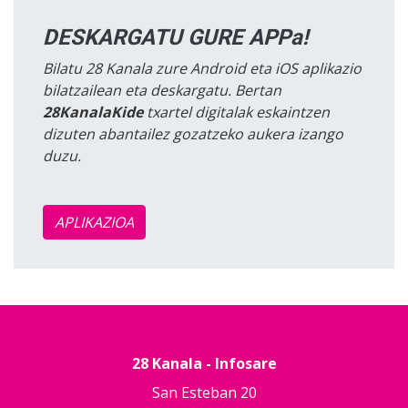
DESKARGATU GURE APPa!
Bilatu 28 Kanala zure Android eta iOS aplikazio
bilatzailean eta deskargatu. Bertan
28KanalaKide
txartel digitalak eskaintzen
dizuten abantailez gozatzeko aukera izango
duzu.
APLIKAZIOA
28 Kanala - Infosare
San Esteban 20