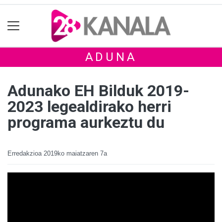
ADUNA
Adunako EH Bilduk 2019-
2023 legealdirako herri
programa aurkeztu du
Erredakzioa
2019ko maiatzaren 7a