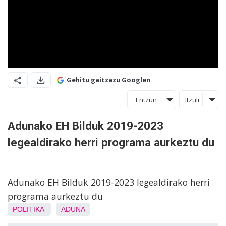
Gehitu gaitzazu Googlen
Entzun
Itzuli
Adunako EH Bilduk 2019-2023
legealdirako herri programa aurkeztu du
Adunako EH Bilduk 2019-2023 legealdirako herri
programa aurkeztu du
POLITIKA
ADUNA