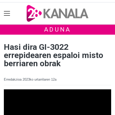
ADUNA
Hasi dira GI-3022
errepidearen espaloi misto
berriaren obrak
Erredakzioa
2023ko urtarrilaren 12a