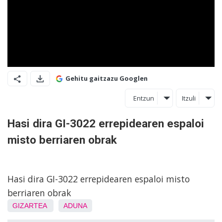
Gehitu gaitzazu Googlen
Entzun
Itzuli
Hasi dira GI-3022 errepidearen espaloi
misto berriaren obrak
Hasi dira GI-3022 errepidearen espaloi misto
berriaren obrak
GIZARTEA
ADUNA