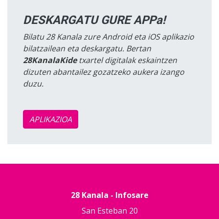
DESKARGATU GURE APPa!
Bilatu 28 Kanala zure Android eta iOS aplikazio
bilatzailean eta deskargatu. Bertan
28KanalaKide
txartel digitalak eskaintzen
dizuten abantailez gozatzeko aukera izango
duzu.
APLIKAZIOA
28 Kanala - Infosare
San Esteban 20