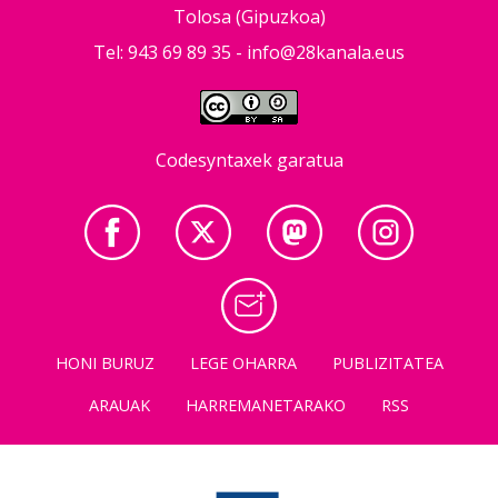
Tolosa (Gipuzkoa)
Tel: 943 69 89 35 -
info@28kanala.eus
Codesyntaxek garatua
HONI BURUZ
LEGE OHARRA
PUBLIZITATEA
ARAUAK
HARREMANETARAKO
RSS