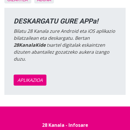
DESKARGATU GURE APPa!
Bilatu 28 Kanala zure Android eta iOS aplikazio
bilatzailean eta deskargatu. Bertan
28KanalaKide
txartel digitalak eskaintzen
dizuten abantailez gozatzeko aukera izango
duzu.
APLIKAZIOA
28 Kanala - Infosare