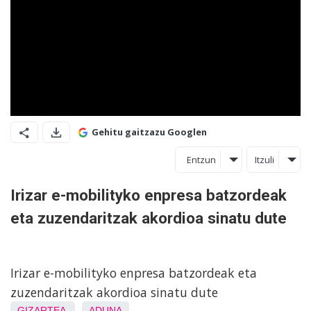
Gehitu gaitzazu Googlen
Entzun
Itzuli
Irizar e-mobilityko enpresa batzordeak
eta zuzendaritzak akordioa sinatu dute
Irizar e-mobilityko enpresa batzordeak eta
zuzendaritzak akordioa sinatu dute
GIZARTEA
ADUNA