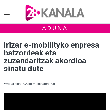
ADUNA
Irizar e-mobilityko enpresa
batzordeak eta
zuzendaritzak akordioa
sinatu dute
Erredakzioa
2022ko maiatzaren 20a