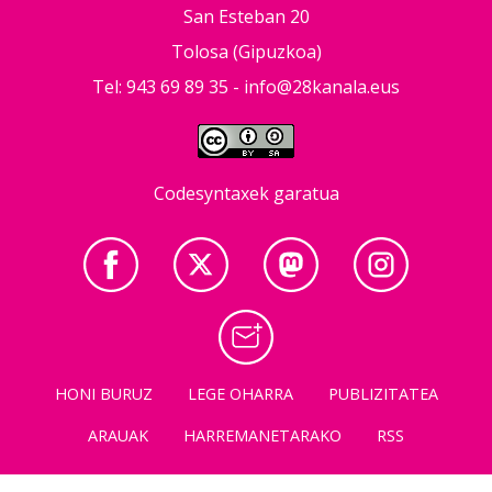
San Esteban 20
Tolosa (Gipuzkoa)
Tel: 943 69 89 35 -
info@28kanala.eus
Codesyntaxek garatua
HONI BURUZ
LEGE OHARRA
PUBLIZITATEA
ARAUAK
HARREMANETARAKO
RSS