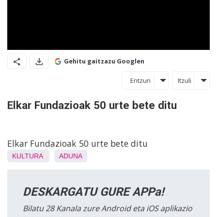
Gehitu gaitzazu Googlen
Entzun
Itzuli
Elkar Fundazioak 50 urte bete ditu
Elkar Fundazioak 50 urte bete ditu
KULTURA
ADUNA
DESKARGATU GURE APPa!
Bilatu 28 Kanala zure Android eta iOS aplikazio