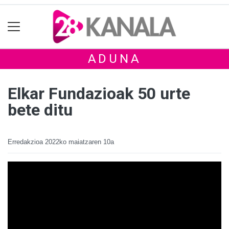
ADUNA
Elkar Fundazioak 50 urte
bete ditu
Erredakzioa
2022ko maiatzaren 10a