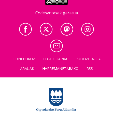
Codesyntaxek garatua
HONI BURUZ
LEGE OHARRA
PUBLIZITATEA
ARAUAK
HARREMANETARAKO
RSS