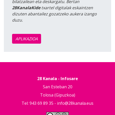
bilatzailean eta deskargatu. Bertan
28KanalaKide
txartel digitalak eskaintzen
dizuten abantailez gozatzeko aukera izango
duzu.
APLIKAZIOA
28 Kanala - Infosare
San Esteban 20
Tolosa (Gipuzkoa)
Tel: 943 69 89 35 -
info@28kanala.eus