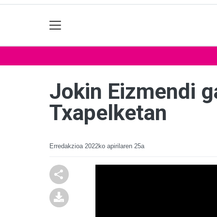
Jokin Eizmendi ga
Txapelketan
Erredakzioa
2022ko apirilaren 25a