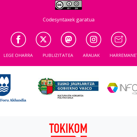
Codesyntaxek garatua
LEGE OHARRA
PUBLIZITATEA
ARAUAK
HARREMANE