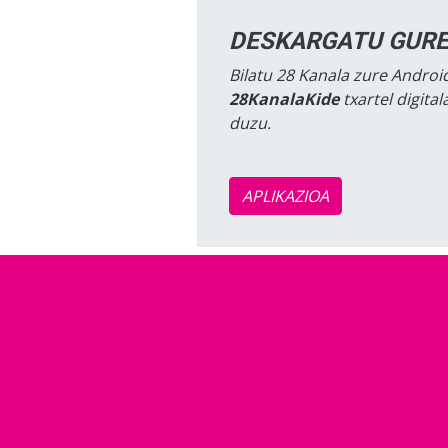
DESKARGATU GURE
Bilatu 28 Kanala zure Android
28KanalaKide
txartel digita
duzu.
APLIKAZIOA