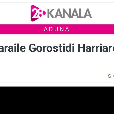
ADUNA
raile Gorostidi Harriar