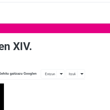
en XIV.
Gehitu gaitzazu Googlen
Entzun
Itzuli