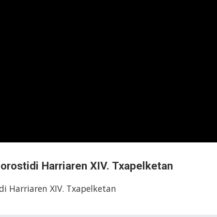
orostidi Harriaren XIV. Txapelketan
di Harriaren XIV. Txapelketan