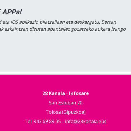
 APPa!
 eta iOS aplikazio bilatzailean eta deskargatu. Bertan
lak eskaintzen dizuten abantailez gozatzeko aukera izango
28 Kanala - Infosare
San Esteban 20
Tolosa (Gipuzkoa)
Tel: 943 69 89 35 -
info@28kanala.eus