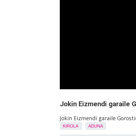
Jokin Eizmendi garaile G
Jokin Eizmendi garaile Gorosti
KIROLA
ADUNA