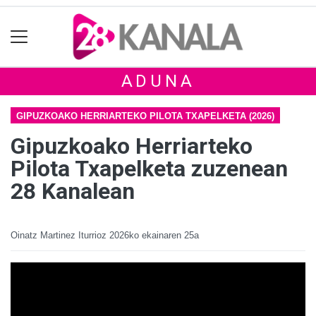
ADUNA
GIPUZKOAKO HERRIARTEKO PILOTA TXAPELKETA (2026)
Gipuzkoako Herriarteko
Pilota Txapelketa zuzenean
28 Kanalean
Oinatz Martinez Iturrioz
2026ko ekainaren 25a