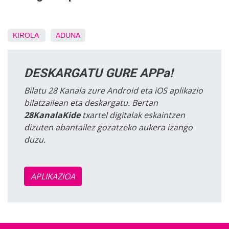
KIROLA
ADUNA
DESKARGATU GURE APPa!
Bilatu 28 Kanala zure Android eta iOS aplikazio
bilatzailean eta deskargatu. Bertan
28KanalaKide
txartel digitalak eskaintzen
dizuten abantailez gozatzeko aukera izango
duzu.
APLIKAZIOA