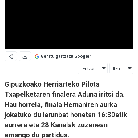
Gehitu gaitzazu Googlen
Entzun
Itzuli
Gipuzkoako Herriarteko Pilota
Txapelketaren finalera Aduna iritsi da.
Hau horrela, finala Hernaniren aurka
jokatuko du larunbat honetan 16:30etik
aurrera eta 28 Kanalak zuzenean
emango du partidua.