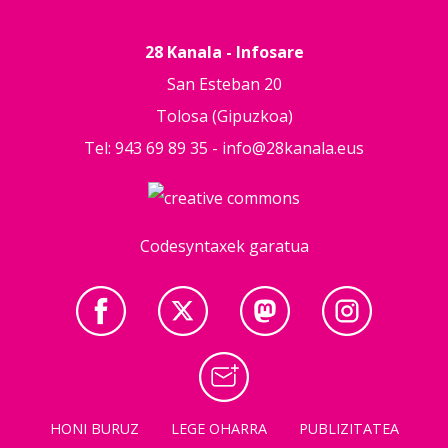
28 Kanala - Infosare
San Esteban 20
Tolosa (Gipuzkoa)
Tel: 943 69 89 35 -
info@28kanala.eus
Codesyntaxek garatua
HONI BURUZ
LEGE OHARRA
PUBLIZITATEA