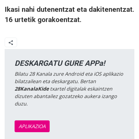
Ikasi nahi dutenentzat eta dakitenentzat.
16 urtetik gorakoentzat.
DESKARGATU GURE APPa!
Bilatu 28 Kanala zure Android eta iOS aplikazio
bilatzailean eta deskargatu. Bertan
28KanalaKide
txartel digitalak eskaintzen
dizuten abantailez gozatzeko aukera izango
duzu.
APLIKAZIOA