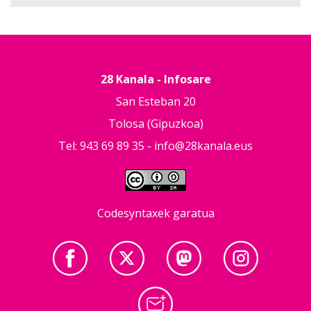
28 Kanala - Infosare
San Esteban 20
Tolosa (Gipuzkoa)
Tel: 943 69 89 35 -
info@28kanala.eus
Codesyntaxek garatua