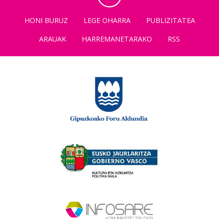
HONI BURUZ
LEGE OHARRA
PUBLIZITATEA
ARAUAK
HARREMANETARAKO
RSS