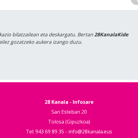
kazio bilatzailean eta deskargatu. Bertan
28KanalaKide
tailez gozatzeko aukera izango duzu.
28 Kanala - Infosare
San Esteban 20
Tolosa (Gipuzkoa)
Tel: 943 69 89 35 -
info@28kanala.eus