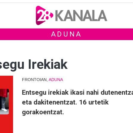
ADUNA
segu Irekiak
FRONTOIAN,
ADUNA
Entsegu irekiak ikasi nahi dutenentz
eta dakitenentzat. 16 urtetik
gorakoentzat.