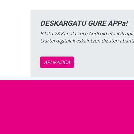
DESKARGATU GURE APPa!
Bilatu 28 Kanala zure Android eta iOS apli
txartel digitalak eskaintzen dizuten aban
APLIKAZIOA