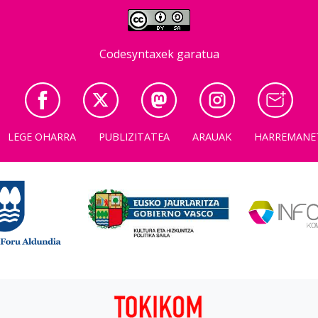
Codesyntaxek garatua
LEGE OHARRA
PUBLIZITATEA
ARAUAK
HARREMANE