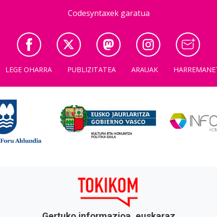
Codesyntaxek garatua
LEGE OHARRA
PUBLIZITATEA
ARAUAK
HARREMANE
Gertuko informazioa, euskaraz