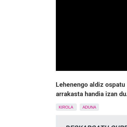
Lehenengo aldiz ospatu 
arrakasta handia izan du
KIROLA
ADUNA