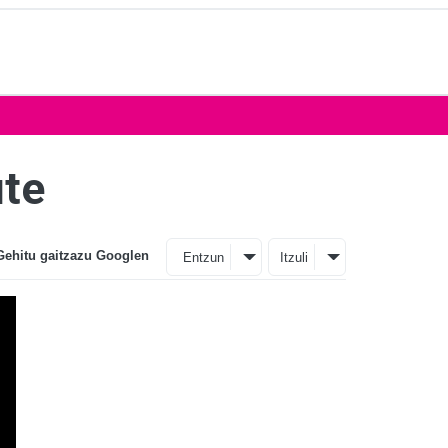
ute
Gehitu gaitzazu Googlen
Entzun
Itzuli