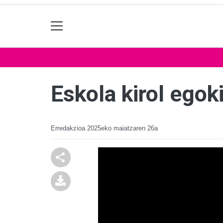
Eskola kirol egok
Erredakzioa
2025eko maiatzaren 26a