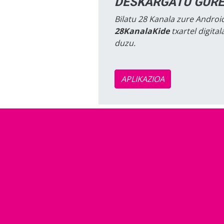
DESKARGATU GURE
Bilatu 28 Kanala zure Android
28KanalaKide
txartel digita
duzu.
APLIKAZIOA