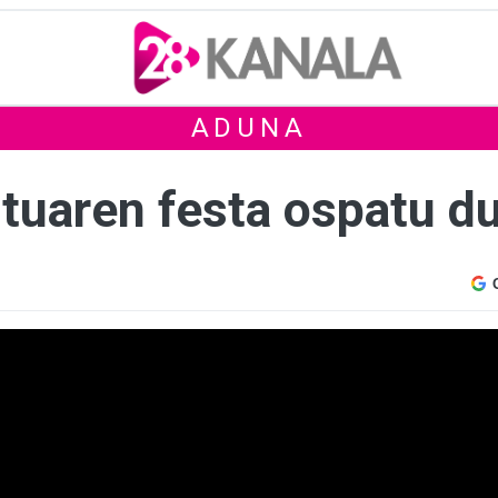
ADUNA
ituaren festa ospatu d