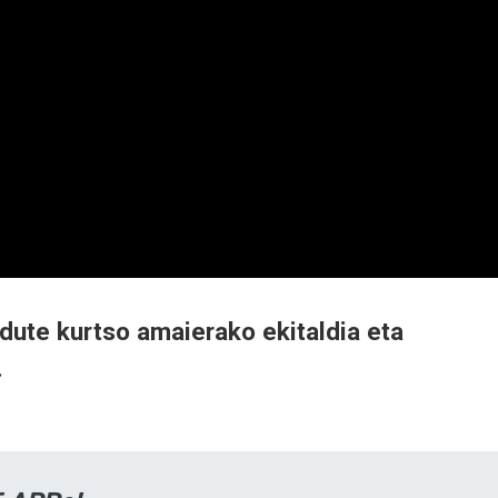
dute kurtso amaierako ekitaldia eta
.