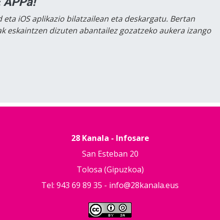
 APPa!
 eta iOS aplikazio bilatzailean eta deskargatu. Bertan
lak eskaintzen dizuten abantailez gozatzeko aukera izango
28 Kanala - Infosare
San Esteban 20
Tolosa (Gipuzkoa)
Tel: 943 69 89 35 -
info@28kanala.eus