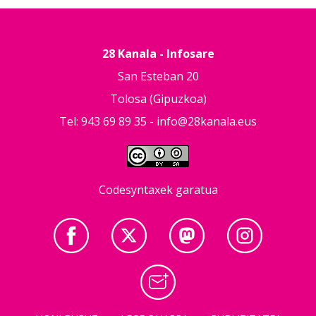
28 Kanala - Infosare
San Esteban 20
Tolosa (Gipuzkoa)
Tel: 943 69 89 35 -
info@28kanala.eus
Codesyntaxek garatua