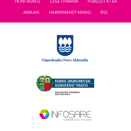
HONI BURUZ
LEGE OHARRA
PUBLIZITATEA
ARAUAK
HARREMANETARAKO
RSS