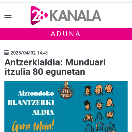
ADUNA
2025/04/02
14:45
Antzerkialdia: Munduari
itzulia 80 egunetan