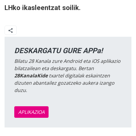
LHko ikasleentzat soilik.
DESKARGATU GURE APPa!
Bilatu 28 Kanala zure Android eta iOS aplikazio
bilatzailean eta deskargatu. Bertan
28KanalaKide
txartel digitalak eskaintzen
dizuten abantailez gozatzeko aukera izango
duzu.
APLIKAZIOA