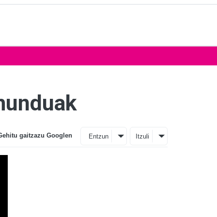
 munduak
Gehitu gaitzazu Googlen
Entzun
Itzuli