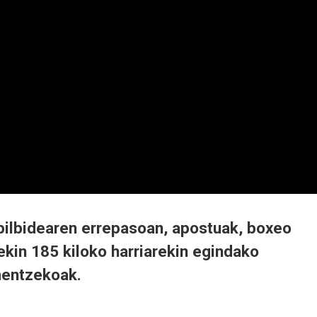
 ibilbidearen errepasoan, apostuak, boxeo
ekin 185 kiloko harriarekin egindako
mentzekoak.