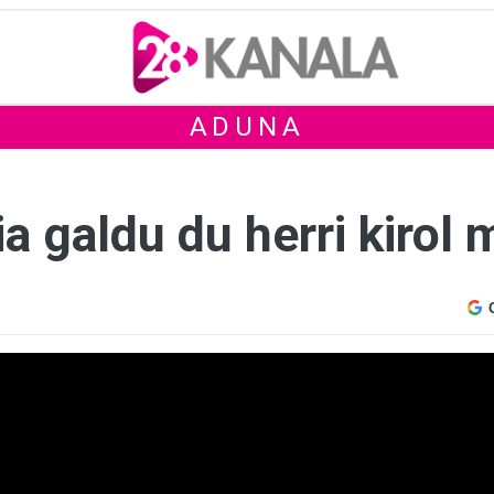
ADUNA
a galdu du herri kirol