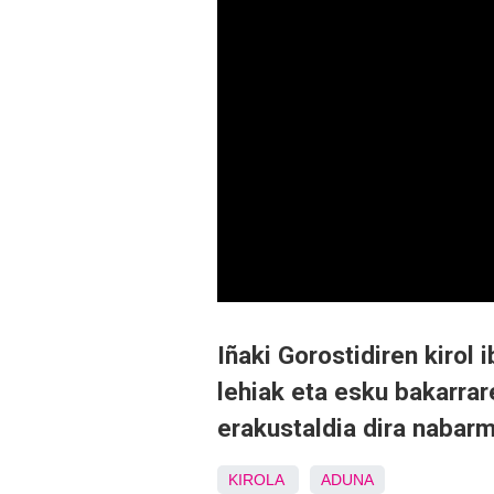
Iñaki Gorostidiren kirol
lehiak eta esku bakarrar
erakustaldia dira nabar
KIROLA
ADUNA