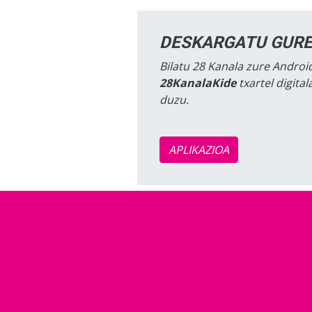
DESKARGATU GURE
Bilatu 28 Kanala zure Android
28KanalaKide
txartel digita
duzu.
APLIKAZIOA