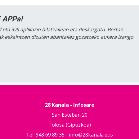
 APPa!
 eta iOS aplikazio bilatzailean eta deskargatu. Bertan
lak eskaintzen dizuten abantailez gozatzeko aukera izango
28 Kanala - Infosare
San Esteban 20
Tolosa (Gipuzkoa)
Tel: 943 69 89 35 -
info@28kanala.eus