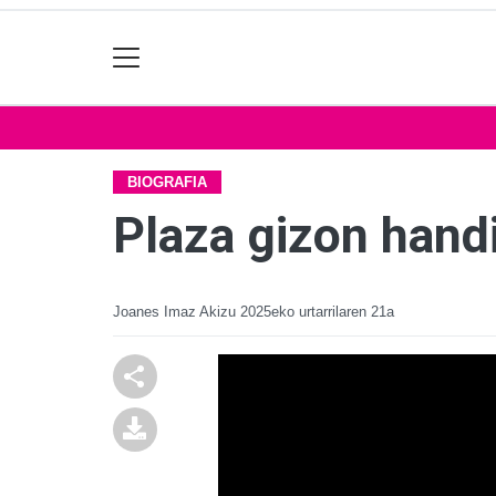
BIOGRAFIA
Plaza gizon handi
Joanes Imaz Akizu
2025eko urtarrilaren 21a