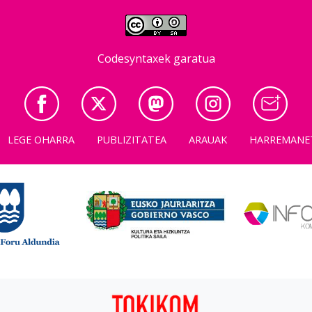
Codesyntaxek garatua
LEGE OHARRA
PUBLIZITATEA
ARAUAK
HARREMANE