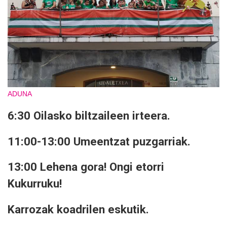
ADUNA
6:30 Oilasko biltzaileen irteera.
11:00-13:00 Umeentzat puzgarriak.
13:00 Lehena gora! Ongi etorri
Kukurruku!
Karrozak koadrilen eskutik.