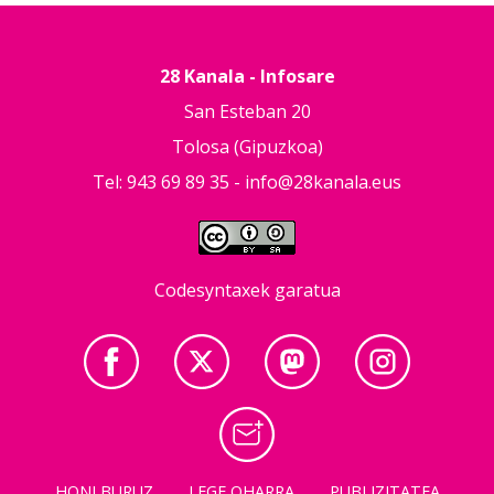
28 Kanala - Infosare
San Esteban 20
Tolosa (Gipuzkoa)
Tel: 943 69 89 35 -
info@28kanala.eus
Codesyntaxek garatua
HONI BURUZ
LEGE OHARRA
PUBLIZITATEA