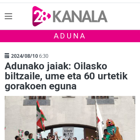
ADUNA
2024/08/10
6:30
Adunako jaiak: Oilasko
biltzaile, ume eta 60 urtetik
gorakoen eguna