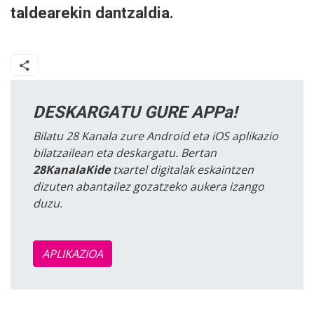
taldearekin dantzaldia.
DESKARGATU GURE APPa!
Bilatu 28 Kanala zure Android eta iOS aplikazio
bilatzailean eta deskargatu. Bertan
28KanalaKide
txartel digitalak eskaintzen
dizuten abantailez gozatzeko aukera izango
duzu.
APLIKAZIOA