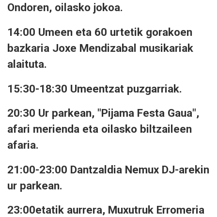
Ondoren, oilasko jokoa.
14:00 Umeen eta 60 urtetik gorakoen
bazkaria Joxe Mendizabal musikariak
alaituta.
15:30-18:30 Umeentzat puzgarriak.
20:30 Ur parkean, "Pijama Festa Gaua",
afari merienda eta oilasko biltzaileen
afaria.
21:00-23:00 Dantzaldia Nemux DJ-arekin
ur parkean.
23:00etatik aurrera, Muxutruk Erromeria