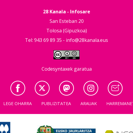
28 Kanala - Infosare
San Esteban 20
Tolosa (Gipuzkoa)
Tel: 943 69 89 35 -
info@28kanala.eus
Codesyntaxek garatua
LEGE OHARRA
PUBLIZITATEA
ARAUAK
HARREMANE