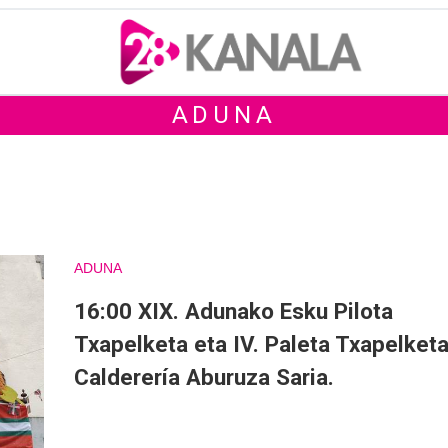
ADUNA
ADUNA
16:00 XIX. Adunako Esku Pilota
Txapelketa eta IV. Paleta Txapelket
Calderería Aburuza Saria.