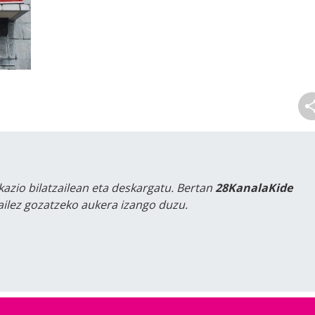
kazio bilatzailean eta deskargatu. Bertan
28KanalaKide
tailez gozatzeko aukera izango duzu.