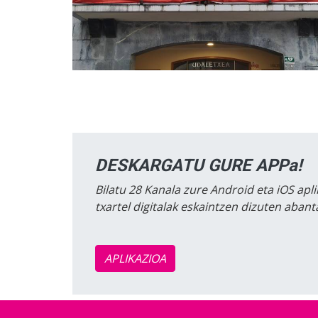
DESKARGATU GURE APPa!
Bilatu 28 Kanala zure Android eta iOS apli
txartel digitalak eskaintzen dizuten aban
APLIKAZIOA