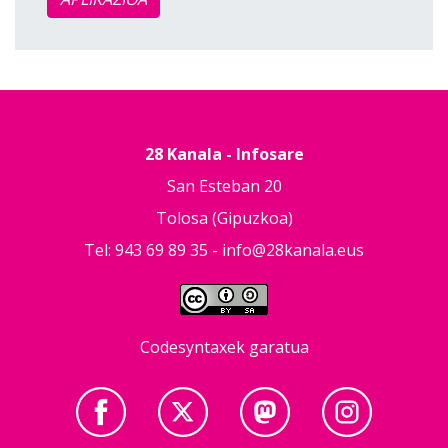
28 Kanala - Infosare
San Esteban 20
Tolosa (Gipuzkoa)
Tel: 943 69 89 35 -
info@28kanala.eus
Codesyntaxek garatua