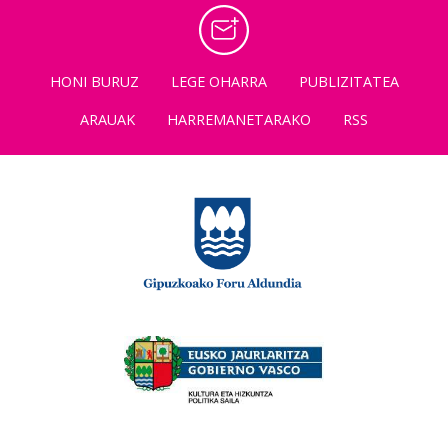
HONI BURUZ
LEGE OHARRA
PUBLIZITATEA
ARAUAK
HARREMANETARAKO
RSS