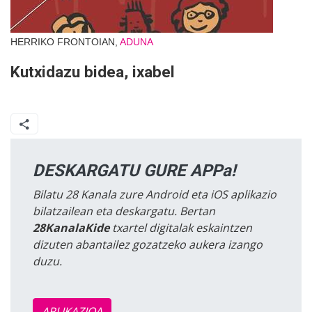
HERRIKO FRONTOIAN,
ADUNA
Kutxidazu bidea, ixabel
DESKARGATU GURE APPa!
Bilatu 28 Kanala zure Android eta iOS aplikazio
bilatzailean eta deskargatu. Bertan
28KanalaKide
txartel digitalak eskaintzen
dizuten abantailez gozatzeko aukera izango
duzu.
APLIKAZIOA