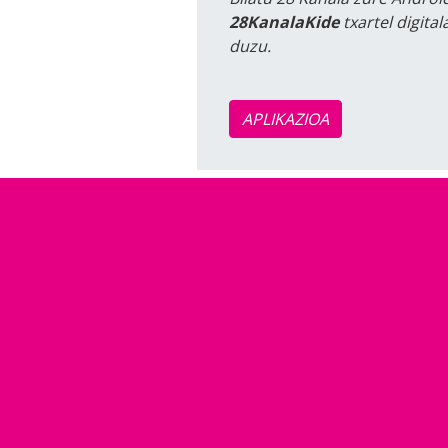
28KanalaKide
txartel digita
duzu.
APLIKAZIOA