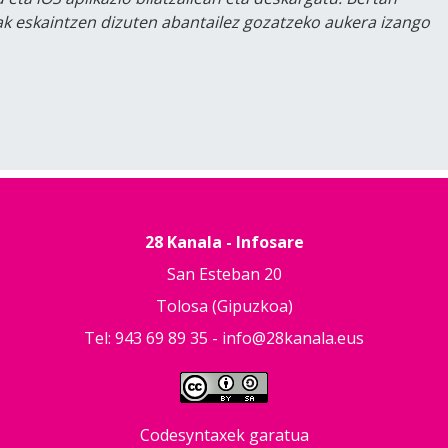
lak eskaintzen dizuten abantailez gozatzeko aukera izango
28 Kanala - Infosare
San Esteban 20
Tolosa (Gipuzkoa)
Tel: 943 69 89 35 -
info@28kanala.eus
Codesyntaxek garatua