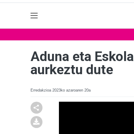
Aduna eta Eskola
aurkeztu dute
Erredakzioa
2023ko azaroaren 20a