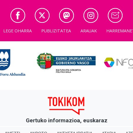
LEGE OHARRA
PUBLIZITATEA
ARAUAK
HARREMANE
Gertuko informazioa, euskaraz