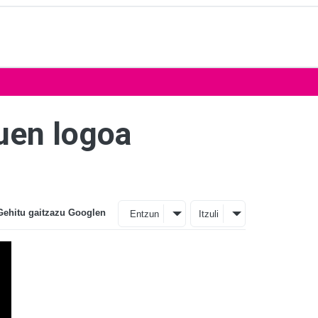
duen logoa
Gehitu gaitzazu Googlen
Entzun
Itzuli