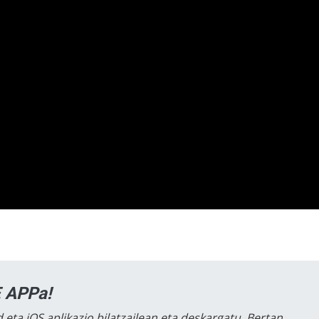
 APPa!
 eta iOS aplikazio bilatzailean eta deskargatu. Bertan