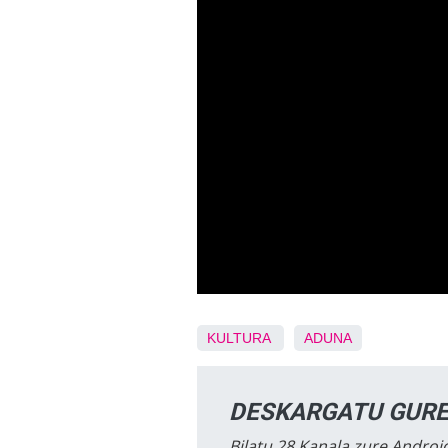
KULTURA
ADUNA
DESKARGATU GURE
Bilatu 28 Kanala zure Android