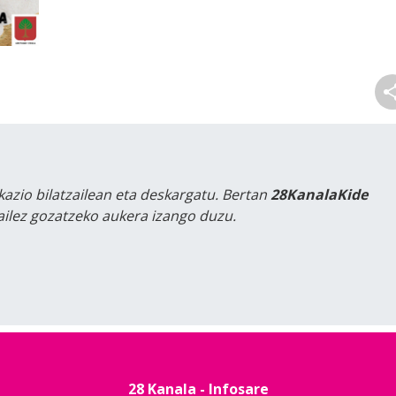
kazio bilatzailean eta deskargatu. Bertan
28KanalaKide
tailez gozatzeko aukera izango duzu.
28 Kanala - Infosare