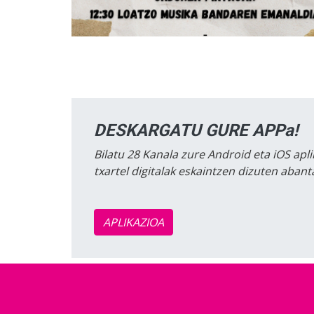
DESKARGATU GURE APPa!
Bilatu 28 Kanala zure Android eta iOS apli
txartel digitalak eskaintzen dizuten aban
APLIKAZIOA