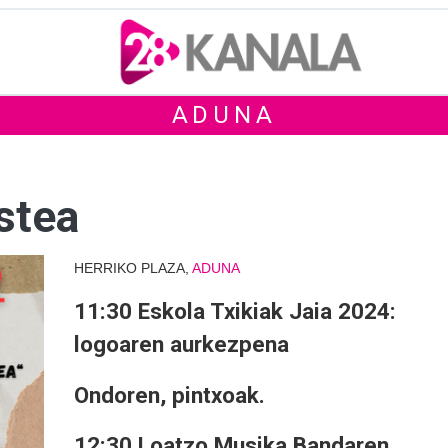
ADUNA
stea
HERRIKO PLAZA,
ADUNA
11:30 Eskola Txikiak Jaia 2024:
logoaren aurkezpena
Ondoren, pintxoak.
12:30 Loatzo Musika Bandaren