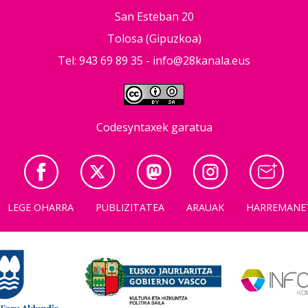
San Esteban 20
Tolosa (Gipuzkoa)
Tel: 943 69 89 35 -
info@28kanala.eus
Codesyntaxek garatua
LEGE OHARRA
PUBLIZITATEA
ARAUAK
HARREMANE