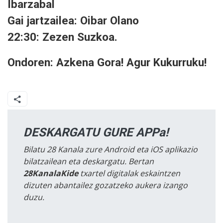
Ibarzabal
Gai jartzailea: Oibar Olano
22:30: Zezen Suzkoa.
Ondoren: Azkena Gora! Agur Kukurruku!
DESKARGATU GURE APPa!
Bilatu 28 Kanala zure Android eta iOS aplikazio
bilatzailean eta deskargatu. Bertan
28KanalaKide
txartel digitalak eskaintzen
dizuten abantailez gozatzeko aukera izango
duzu.