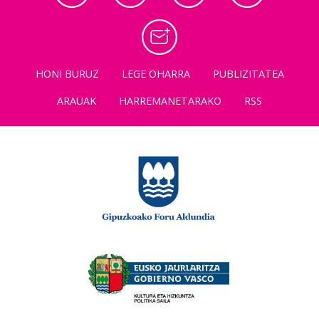
HONI BURUZ
LEGE OHARRA
PUBLIZITATEA
ARAUAK
HARREMANETARAKO
RSS