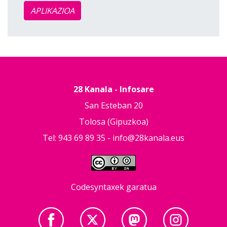
APLIKAZIOA
28 Kanala - Infosare
San Esteban 20
Tolosa (Gipuzkoa)
Tel: 943 69 89 35 -
info@28kanala.eus
Codesyntaxek garatua