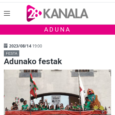
ADUNA
2023/08/14
19:00
FESTA
Adunako festak