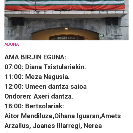
ADUNA
AMA BIRJIN EGUNA:
07:00: Diana Txistulariekin.
11:00: Meza Nagusia.
12:00: Umeen dantza saioa
Ondoren: Axeri dantza.
18:00: Bertsolariak:
Aitor Mendiluze,
Oihana Iguaran,
Amets
Arzallus,
Joanes Illarregi,
Nerea