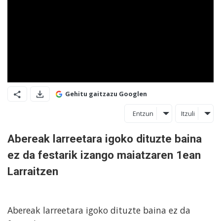
Gehitu gaitzazu Googlen
Entzun
Itzuli
Abereak larreetara igoko dituzte baina
ez da festarik izango maiatzaren 1ean
Larraitzen
Abereak larreetara igoko dituzte baina ez da