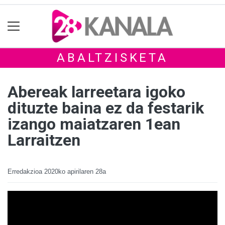
ABALTZISKETA
Abereak larreetara igoko
dituzte baina ez da festarik
izango maiatzaren 1ean
Larraitzen
Erredakzioa
2020ko apirilaren 28a