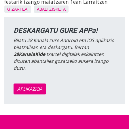
festarik izango maiatzaren 1ean Larraitzen
GIZARTEA
ABALTZISKETA
DESKARGATU GURE APPa!
Bilatu 28 Kanala zure Android eta iOS aplikazio
bilatzailean eta deskargatu. Bertan
28KanalaKide
txartel digitalak eskaintzen
dizuten abantailez gozatzeko aukera izango
duzu.
APLIKAZIOA