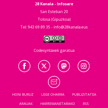
28 Kanala - Infosare
San Esteban 20
Tolosa (Gipuzkoa)
Tel: 943 69 89 35 -
info@28kanala.eus
Codesyntaxek garatua
HONI BURUZ
LEGE OHARRA
PUBLIZITATEA
ARAUAK
HARREMANETARAKO
RSS