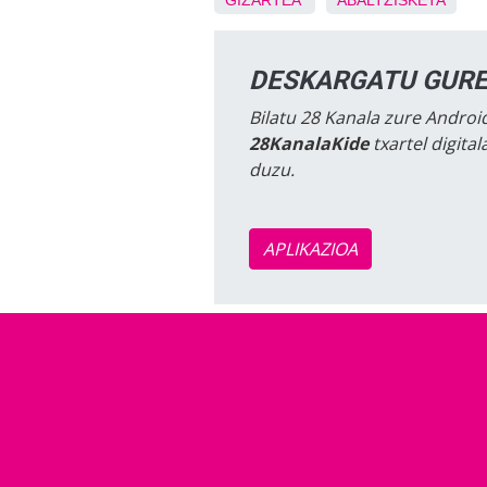
GIZARTEA
ABALTZISKETA
DESKARGATU GURE
Bilatu 28 Kanala zure Android
28KanalaKide
txartel digita
duzu.
APLIKAZIOA