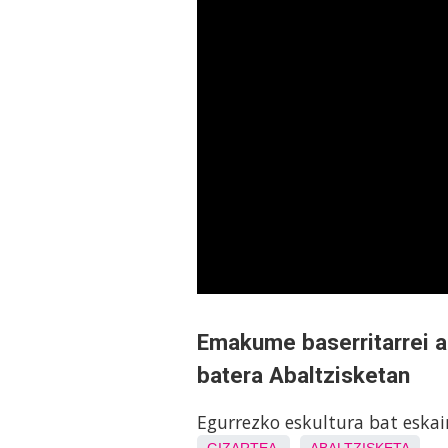
Emakume baserritarrei a
batera Abaltzisketan
Egurrezko eskultura bat eskai