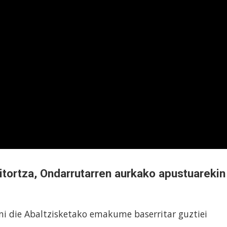
itortza, Ondarrutarren aurkako apustuarekin
ni die Abaltzisketako emakume baserritar guztiei