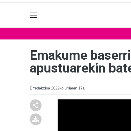
Emakume baserrit
apustuarekin bat
Erredakzioa
2022ko urriaren 17a