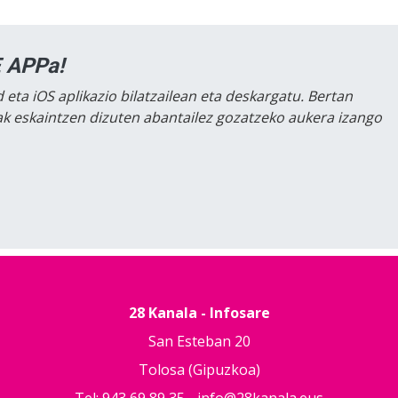
 APPa!
 eta iOS aplikazio bilatzailean eta deskargatu. Bertan
lak eskaintzen dizuten abantailez gozatzeko aukera izango
28 Kanala - Infosare
San Esteban 20
Tolosa (Gipuzkoa)
Tel: 943 69 89 35 -
info@28kanala.eus