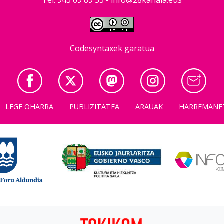
Codesyntaxek garatua
LEGE OHARRA
PUBLIZITATEA
ARAUAK
HARREMANE