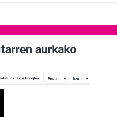
utarren aurkako
Gehitu gaitzazu Googlen
Entzun
Itzuli