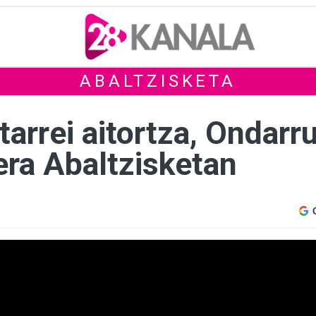
ABALTZISKETA
arrei aitortza, Ondarr
era Abaltzisketan