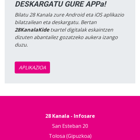
DESKARGATU GURE APPa!
Bilatu 28 Kanala zure Android eta iOS aplikazio
bilatzailean eta deskargatu. Bertan
28KanalaKide
txartel digitalak eskaintzen
dizuten abantailez gozatzeko aukera izango
duzu.
APLIKAZIOA
28 Kanala - Infosare
San Esteban 20
Tolosa (Gipuzkoa)