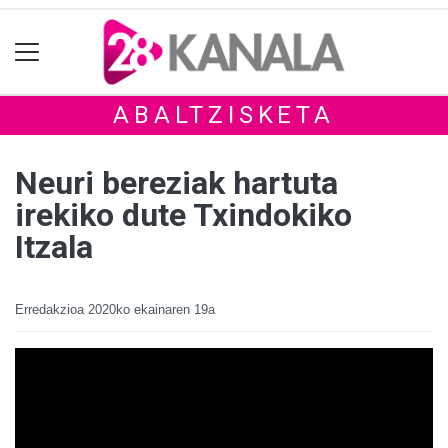
ABALTZISKETA
Neuri bereziak hartuta
irekiko dute Txindokiko
Itzala
Erredakzioa
2020ko ekainaren 19a