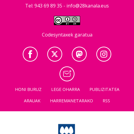
Tel: 943 69 89 35 -
info@28kanala.eus
Codesyntaxek garatua
HONI BURUZ
LEGE OHARRA
PUBLIZITATEA
ARAUAK
HARREMANETARAKO
RSS