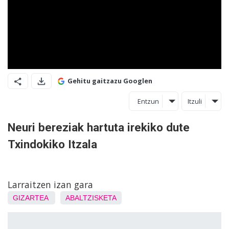
Gehitu gaitzazu Googlen
Entzun
Itzuli
Neuri bereziak hartuta irekiko dute
Txindokiko Itzala
Larraitzen izan gara
GIZARTEA
ABALTZISKETA